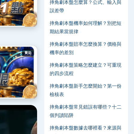
摔角劇本盤怎麼算？公式、輸入與
誤差帶
摔角劇本盤機率如何理解？別把短
期結果當規律
摔角劇本盤賠率怎麼換算？價格與
機率的差別
贊助
摔角劇本盤策略怎麼建立？可重現
的四步流程
摔角劇本盤新手怎麼開始？第一份
檢核表
摔角劇本盤常見錯誤有哪些？十二
個判讀陷阱
摔角劇本盤數據去哪裡看？來源與