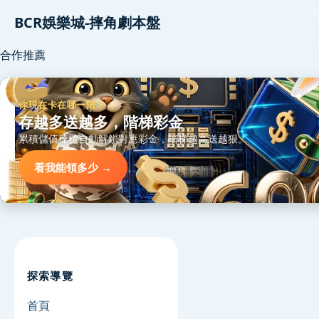
BCR娛樂城-摔角劇本盤
合作推薦
你現在卡在哪一階？
存越多送越多，階梯彩金
累積儲值達標自動解鎖對應彩金，階梯越高送越狠。
看我能領多少 →
探索導覽
首頁