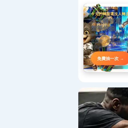
今天的轉盤還沒人轉
天天轉好運，
盤等你抽
單筆存款 3000 就送
盤機會，最高 2888 
天都能中。
免費抽一次 →