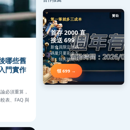
贊助
第一筆就多三成本
金
首存 2000 直
接送 699
新會員限定加碼，
碼量只要彩金五
後哪些舊
倍，領完就能玩。
入門實作
領 699 →
結論必須重算，
表、FAQ 與