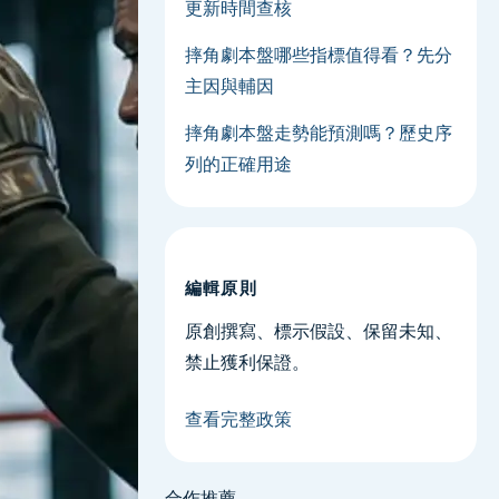
更新時間查核
摔角劇本盤哪些指標值得看？先分
主因與輔因
摔角劇本盤走勢能預測嗎？歷史序
列的正確用途
編輯原則
原創撰寫、標示假設、保留未知、
禁止獲利保證。
查看完整政策
合作推薦