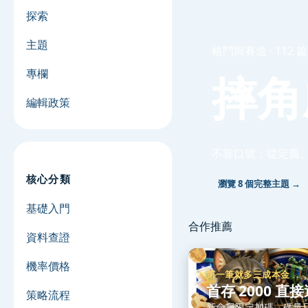
探索
主題
格鬥與賽道 · 112 
摔角
專欄
編輯政策
不靠口號，從定義
核心分類
瀏覽 8 個完整主題 →
基礎入門
合作推薦
資料查證
機率價格
第一筆就多三成本金
首存 2000 直接
策略流程
新會員限定加碼，碼量