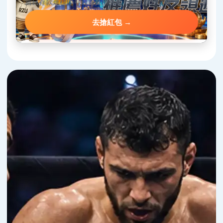
當日存款達標即可到首頁搶紅包，手速決定金額。
去搶紅包 →