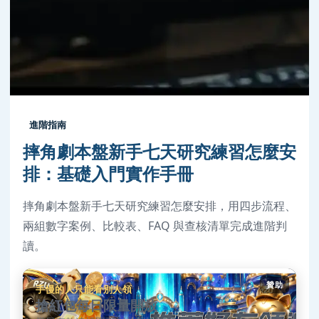
進階指南
摔角劇本盤新手七天研究練習怎麼安
排：基礎入門實作手冊
摔角劇本盤新手七天研究練習怎麼安排，用四步流程、
兩組數字案例、比較表、FAQ 與查核清單完成進階判
讀。
贊助
手慢的人只能看別人領
搶紅包每日限量開放