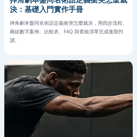
決：基礎入門實作手冊
摔角劇本盤同名術語定義衝突怎麼裁決，用四步流程、
兩組數字案例、比較表、FAQ 與查核清單完成進階判
讀。