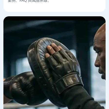
案例、FAQ 與風險界線。