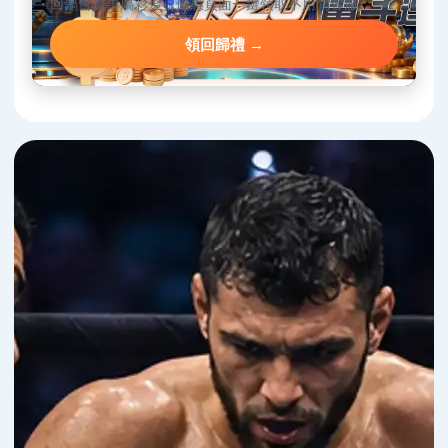
回鍋會員專屬彩金，優惠頁面一鍵領取不用問客服。
領回歸禮 →