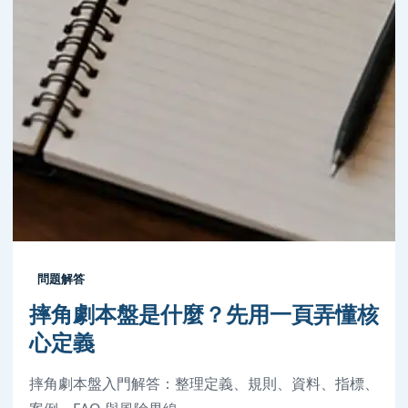
問題解答
摔角劇本盤是什麼？先用一頁弄懂核
心定義
摔角劇本盤入門解答：整理定義、規則、資料、指標、