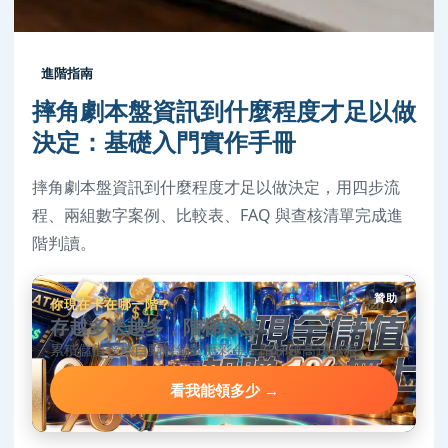
進階指南
摔角劇本盤資訊到什麼程度才足以做
決定：基礎入門實作手冊
摔角劇本盤資訊到什麼程度才足以做決定，用四步流
程、兩組數字案例、比較表、FAQ 與查核清單完成進
階判讀。
贊助
你現在卡在哪一階？
存越多送越多，階梯彩金
累積儲值達標自動解鎖對應彩金，階梯越高送越狠。
看我能領多少 →