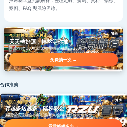
摔角劇本盤判讀解答：整理定義、規則、資料、指標、
案例、FAQ 與風險界線。
贊助
今天的轉盤還沒人轉走
天天轉好運，轉盤等你抽
單筆存款 3000 就送轉盤機會，最高 2888 每天都能中。
免費抽一次 →
合作推薦
贊助
你現在卡在哪一階？
存越多送越多，階梯彩金
累積儲值達標自動解鎖對應彩金，階梯越高送越狠。
看我能領多少 →