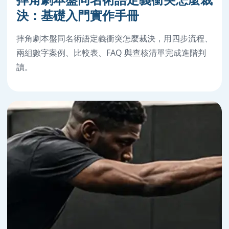
決：基礎入門實作手冊
摔角劇本盤同名術語定義衝突怎麼裁決，用四步流程、
兩組數字案例、比較表、FAQ 與查核清單完成進階判
讀。