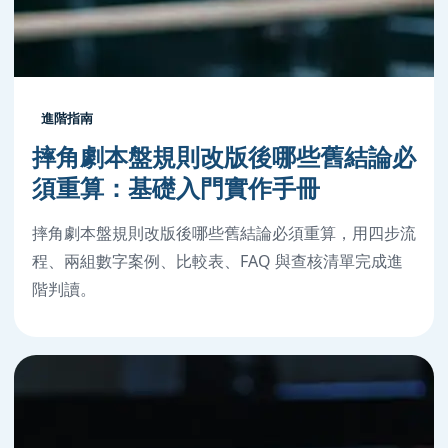
進階指南
摔角劇本盤規則改版後哪些舊結論必
須重算：基礎入門實作手冊
摔角劇本盤規則改版後哪些舊結論必須重算，用四步流
程、兩組數字案例、比較表、FAQ 與查核清單完成進
階判讀。