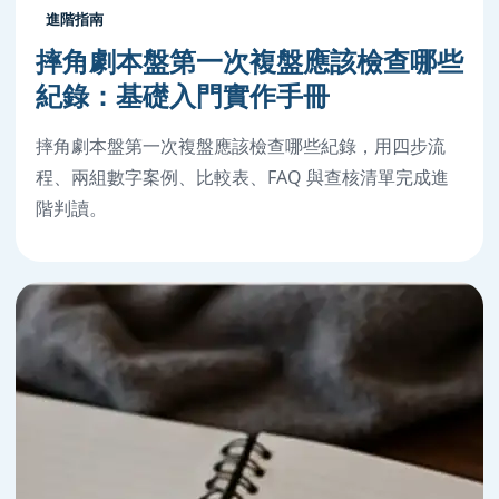
進階指南
摔角劇本盤第一次複盤應該檢查哪些
紀錄：基礎入門實作手冊
摔角劇本盤第一次複盤應該檢查哪些紀錄，用四步流
程、兩組數字案例、比較表、FAQ 與查核清單完成進
階判讀。