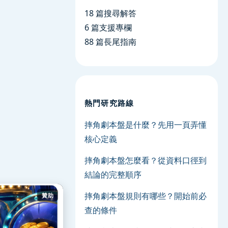
18 篇搜尋解答
6 篇支援專欄
88 篇長尾指南
熱門研究路線
摔角劇本盤是什麼？先用一頁弄懂
核心定義
摔角劇本盤怎麼看？從資料口徑到
結論的完整順序
摔角劇本盤規則有哪些？開始前必
贊助
查的條件