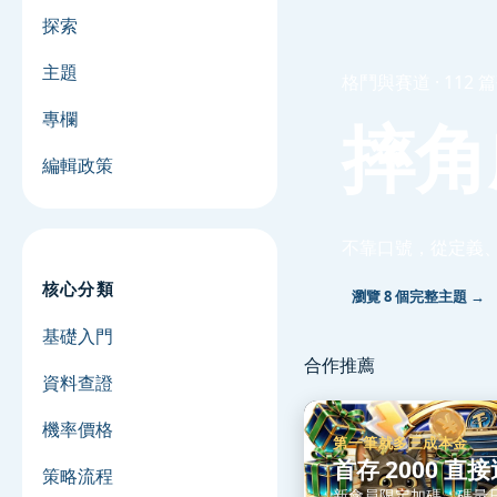
探索
主題
格鬥與賽道 · 112 
摔角
專欄
編輯政策
不靠口號，從定義
核心分類
瀏覽 8 個完整主題 →
基礎入門
合作推薦
資料查證
機率價格
第一筆就多三成本金
首存 2000 直接
策略流程
新會員限定加碼，碼量