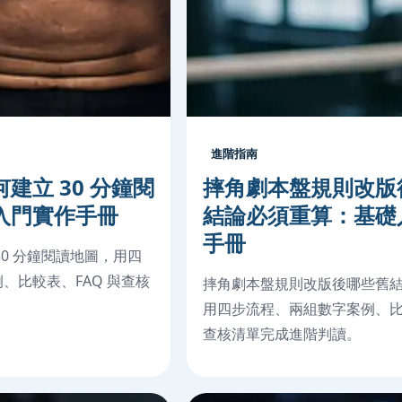
進階指南
建立 30 分鐘閱
摔角劇本盤規則改版
入門實作手冊
結論必須重算：基礎
手冊
30 分鐘閱讀地圖，用四
、比較表、FAQ 與查核
摔角劇本盤規則改版後哪些舊
用四步流程、兩組數字案例、比較
查核清單完成進階判讀。