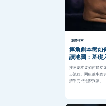
進階指南
摔角劇本盤如何
讀地圖：基礎
摔角劇本盤如何建立 
步流程、兩組數字案例
清單完成進階判讀。