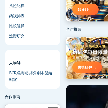
風險紀律
領 699 →
錯誤排查
比較選擇
合作推薦
進階研究
手慢的人只能看別人領
搶紅包每日限量
當日存款達標即可到首
人物誌
去搶紅包 →
BCR娛樂城-摔角劇本盤編
輯室
合作推薦