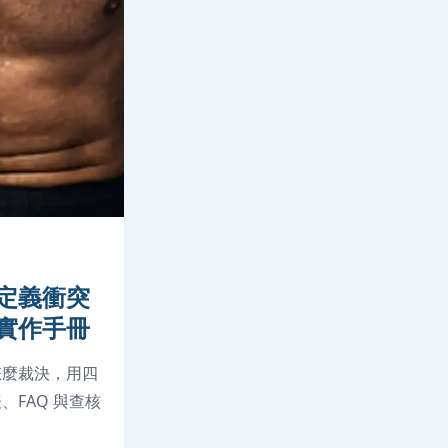
定義衝突
實作手冊
怎麼裁決，用四
FAQ 與查核