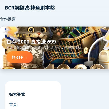
BCR娛樂城-摔角劇本盤
合作推薦
第一筆就多三成本金
首存 2000 直接送 699
新會員限定加碼，碼量只要彩金五倍，領完就能玩。
領 699 →
探索導覽
首頁