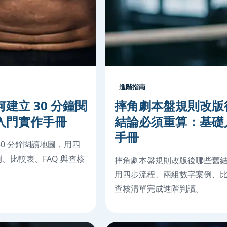
進階指南
建立 30 分鐘閱
摔角劇本盤規則改版
入門實作手冊
結論必須重算：基礎
手冊
30 分鐘閱讀地圖，用四
、比較表、FAQ 與查核
摔角劇本盤規則改版後哪些舊
用四步流程、兩組數字案例、比較
查核清單完成進階判讀。