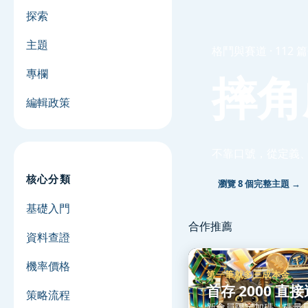
探索
主題
格鬥與賽道 · 112 
摔角
專欄
編輯政策
不靠口號，從定義
核心分類
瀏覽 8 個完整主題 →
基礎入門
合作推薦
資料查證
機率價格
第一筆就多三成本金
首存 2000 直接
策略流程
新會員限定加碼，碼量