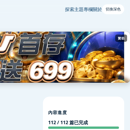
探索
主題
專欄
關於
切換深色
贊助
內容進度
112 / 112 篇已完成