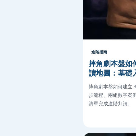
進階指南
摔角劇本盤如何
讀地圖：基礎
摔角劇本盤如何建立 
步流程、兩組數字案例
清單完成進階判讀。