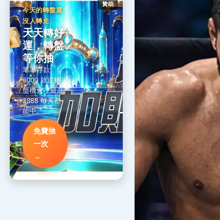
贊助
今天的轉盤還
沒人轉走
天天轉好
運，轉盤
等你抽
單筆存款
3000 就送轉
盤機會，最高
2888 每天都
能中。
免費抽
一次
→