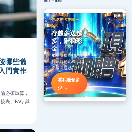
贊助
你現在卡在哪一
階？
存越多送越
多，階梯彩
金
累積儲值達標自動
後哪些舊
解鎖對應彩金，階
梯越高送越狠。
入門實作
看我能領多
少 →
結論必須重算，
表、FAQ 與