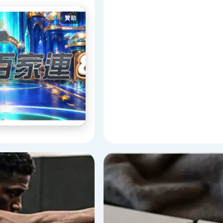
贊助
領
量
首
金