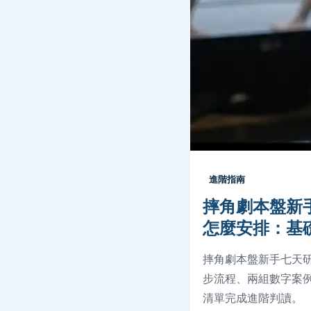
進階指南
摔角劇本盤新
怎麼安排：基
摔角劇本盤新手七天
步流程、兩組數字案例
清單完成進階判讀。