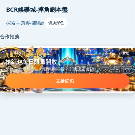
BCR娛樂城-摔角劇本盤
探索
主題
專欄
關於
切換深色
合作推薦
贊助
手慢的人只能看別人領
搶紅包每日限量開放
當日存款達標即可到首頁搶紅包，手速決定金額。
去搶紅包 →