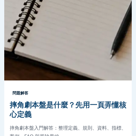
問題解答
摔角劇本盤是什麼？先用一頁弄懂核
心定義
摔角劇本盤入門解答：整理定義、規則、資料、指標、