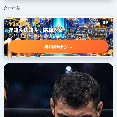
合作推薦
贊助
你現在卡在哪一階？
存越多送越多，階梯彩金
累積儲值達標自動解鎖對應彩金，階梯越高送越狠。
看我能領多少 →