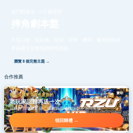
格鬥與賽道 · 112 篇研究
摔角劇本盤
不靠口號，從定義、規則、資料、機率、案例與風險
界線建立可重現的研究路線。
瀏覽 8 個完整主題 →
合作推薦
贊助
很久沒回來？這包是你的
老玩家回歸再送一次
回鍋會員專屬彩金，優惠頁面一鍵領取不用問客服。
領回歸禮 →