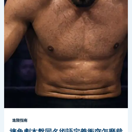
進階指南
摔角劇本盤同名術語定義衝突怎麼裁