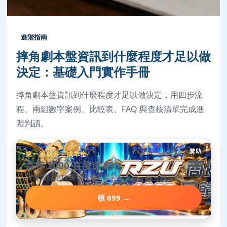
進階指南
摔角劇本盤資訊到什麼程度才足以做
決定：基礎入門實作手冊
摔角劇本盤資訊到什麼程度才足以做決定，用四步流
程、兩組數字案例、比較表、FAQ 與查核清單完成進
階判讀。
贊助
第一筆就多三成本金
首存 2000 直接送 699
新會員限定加碼，碼量只要彩金五倍，領完就能玩。
領 699 →