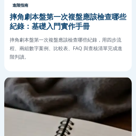
進階指南
摔角劇本盤第一次複盤應該檢查哪些
紀錄：基礎入門實作手冊
摔角劇本盤第一次複盤應該檢查哪些紀錄，用四步流
程、兩組數字案例、比較表、FAQ 與查核清單完成進
階判讀。