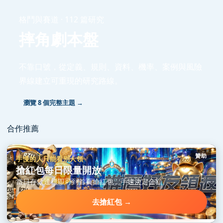
格鬥與賽道 · 112 篇研究
摔角劇本盤
不靠口號，從定義、規則、資料、機率、案例與風險
界線建立可重現的研究路線。
瀏覽 8 個完整主題 →
合作推薦
贊助
手慢的人只能看別人領
搶紅包每日限量開放
當日存款達標即可到首頁搶紅包，手速決定金額。
去搶紅包 →