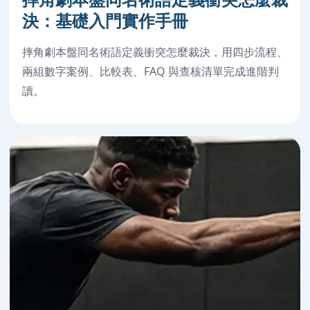
決：基礎入門實作手冊
摔角劇本盤同名術語定義衝突怎麼裁決，用四步流程、
兩組數字案例、比較表、FAQ 與查核清單完成進階判
讀。