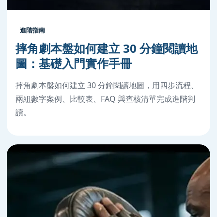
進階指南
摔角劇本盤如何建立 30 分鐘閱讀地
圖：基礎入門實作手冊
摔角劇本盤如何建立 30 分鐘閱讀地圖，用四步流程、
兩組數字案例、比較表、FAQ 與查核清單完成進階判
讀。