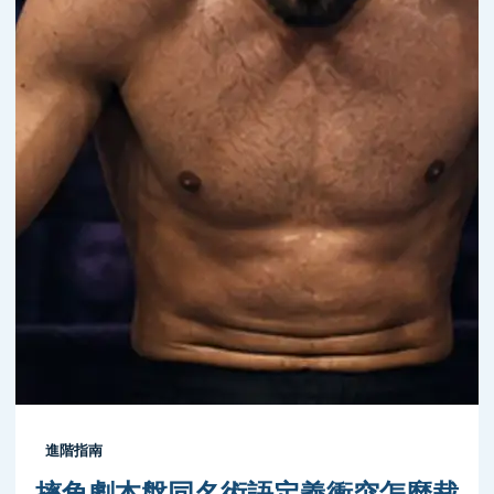
進階指南
摔角劇本盤同名術語定義衝突怎麼裁