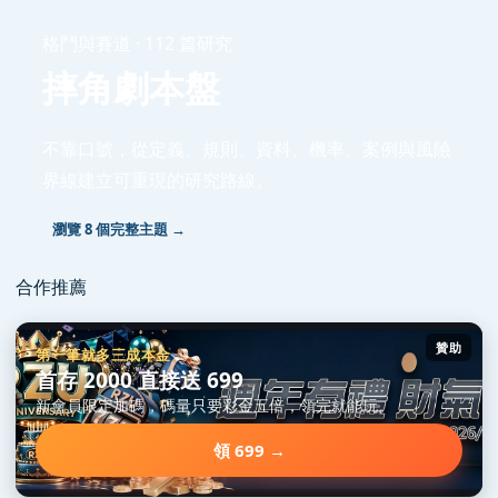
格鬥與賽道 · 112 篇研究
摔角劇本盤
不靠口號，從定義、規則、資料、機率、案例與風險
界線建立可重現的研究路線。
瀏覽 8 個完整主題 →
合作推薦
贊助
第一筆就多三成本金
首存 2000 直接送 699
新會員限定加碼，碼量只要彩金五倍，領完就能玩。
領 699 →