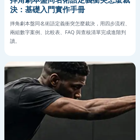
決：基礎入門實作手冊
摔角劇本盤同名術語定義衝突怎麼裁決，用四步流程、
兩組數字案例、比較表、FAQ 與查核清單完成進階判
讀。