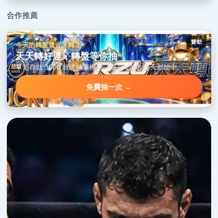
合作推薦
贊助
今天的轉盤還沒人轉走
天天轉好運，轉盤等你抽
單筆存款 3000 就送轉盤機會，最高 2888 每天都能中。
免費抽一次 →