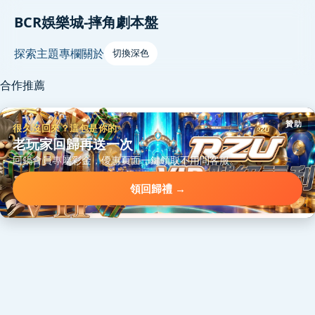
BCR娛樂城-摔角劇本盤
探索
主題
專欄
關於
切換深色
合作推薦
贊助
很久沒回來？這包是你的
老玩家回歸再送一次
回鍋會員專屬彩金，優惠頁面一鍵領取不用問客服。
領回歸禮 →