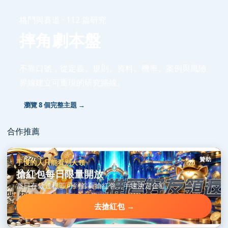
格鬥與賽道 · 112 篇研究
摔角劇本盤
不靠口號，從定義、規則、資料、機率、案例與風險
界線建立可重現的研究路線。
瀏覽 8 個完整主題 →
合作推薦
贊助
手慢的人只能看別人領
搶紅包每日限量開放
當日存款達標即可到首頁搶紅包，手速決定金額。
去搶紅包 →