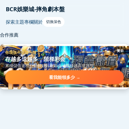
BCR娛樂城-摔角劇本盤
探索
主題
專欄
關於
切換深色
合作推薦
贊助
你現在卡在哪一階？
存越多送越多，階梯彩金
累積儲值達標自動解鎖對應彩金，階梯越高送越狠。
看我能領多少 →