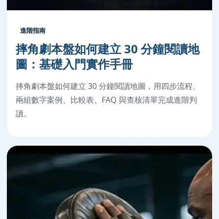
進階指南
摔角劇本盤如何建立 30 分鐘閱讀地
圖：基礎入門實作手冊
摔角劇本盤如何建立 30 分鐘閱讀地圖，用四步流程、
兩組數字案例、比較表、FAQ 與查核清單完成進階判
讀。