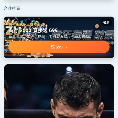
合作推薦
贊助
第一筆就多三成本金
首存 2000 直接送 699
新會員限定加碼，碼量只要彩金五倍，領完就能玩。
領 699 →