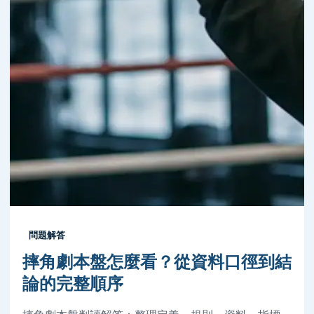
問題解答
摔角劇本盤怎麼看？從資料口徑到結
論的完整順序