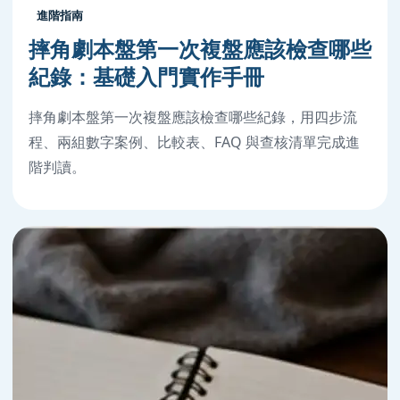
進階指南
摔角劇本盤第一次複盤應該檢查哪些
紀錄：基礎入門實作手冊
摔角劇本盤第一次複盤應該檢查哪些紀錄，用四步流
程、兩組數字案例、比較表、FAQ 與查核清單完成進
階判讀。