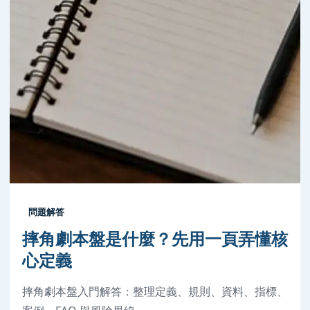
問題解答
摔角劇本盤是什麼？先用一頁弄懂核
心定義
摔角劇本盤入門解答：整理定義、規則、資料、指標、