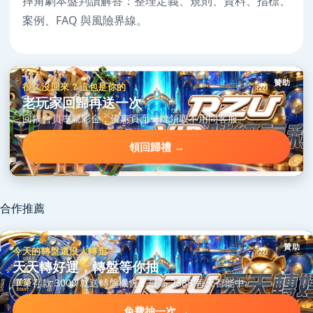
摔角劇本盤判讀解答：整理定義、規則、資料、指標、
案例、FAQ 與風險界線。
贊助
很久沒回來？這包是你的
老玩家回歸再送一次
回鍋會員專屬彩金，優惠頁面一鍵領取不用問客服。
領回歸禮 →
合作推薦
贊助
今天的轉盤還沒人轉走
天天轉好運，轉盤等你抽
單筆存款 3000 就送轉盤機會，最高 2888 每天都能中。
免費抽一次 →