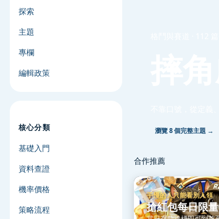
探索
主題
格鬥與賽道 · 112 
摔角
專欄
編輯政策
不靠口號，從定義
核心分類
瀏覽 8 個完整主題 →
基礎入門
合作推薦
資料查證
機率價格
手慢的人只能看別人領
搶紅包每日限量
策略流程
當日存款達標即可到首