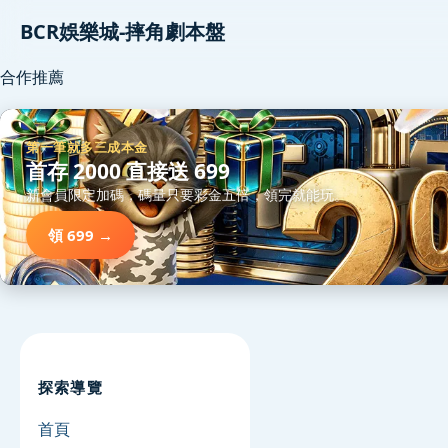
BCR娛樂城-摔角劇本盤
合作推薦
第一筆就多三成本金
首存 2000 直接送 699
新會員限定加碼，碼量只要彩金五倍，領完就能玩。
領 699 →
探索導覽
首頁