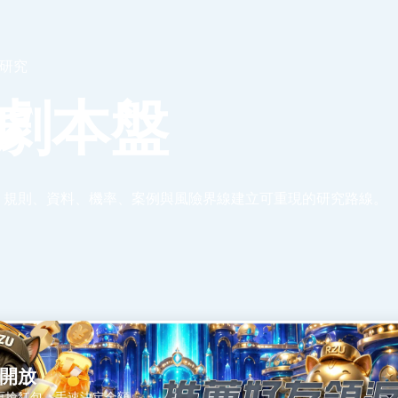
篇研究
劇本盤
、規則、資料、機率、案例與風險界線建立可重現的研究路線。
開放
頁搶紅包，手速決定金額。