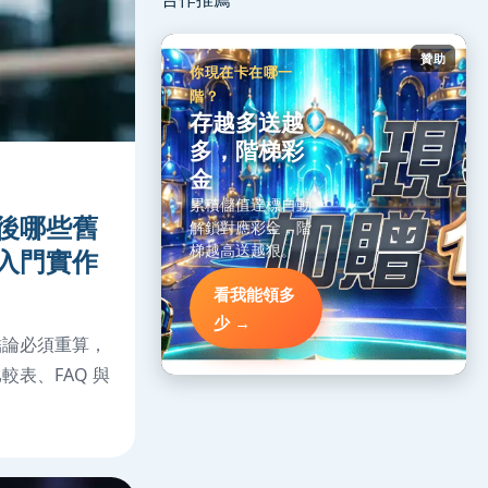
贊助
你現在卡在哪一
階？
存越多送越
多，階梯彩
金
累積儲值達標自動
後哪些舊
解鎖對應彩金，階
梯越高送越狠。
入門實作
看我能領多
少 →
結論必須重算，
表、FAQ 與