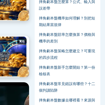
摔角劇本盤怎麼算？公式、輸入與
誤差帶
摔角劇本盤機率如何理解？別把短
期結果當規律
摔角劇本盤賠率怎麼換算？價格與
機率的差別
贊助
摔角劇本盤策略怎麼建立？可重現
的四步流程
摔角劇本盤新手怎麼開始？第一份
檢核表
摔角劇本盤常見錯誤有哪些？十二
個判讀陷阱
摔角劇本盤數據去哪裡看？來源與