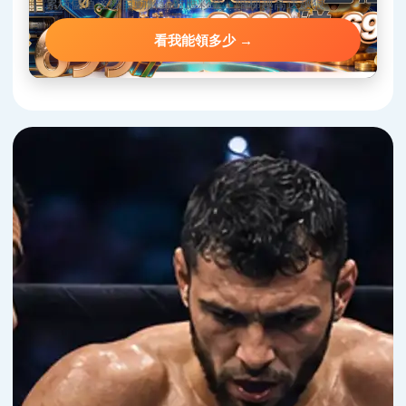
累積儲值達標自動解鎖對應彩金，階梯越高送越狠。
看我能領多少 →