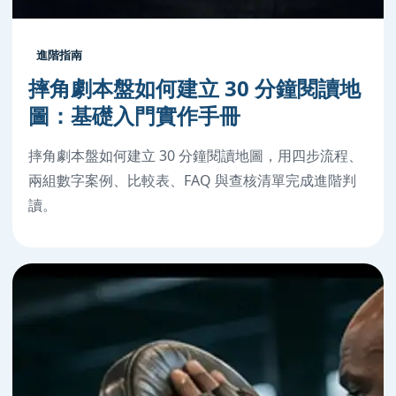
進階指南
摔角劇本盤如何建立 30 分鐘閱讀地
圖：基礎入門實作手冊
摔角劇本盤如何建立 30 分鐘閱讀地圖，用四步流程、
兩組數字案例、比較表、FAQ 與查核清單完成進階判
讀。