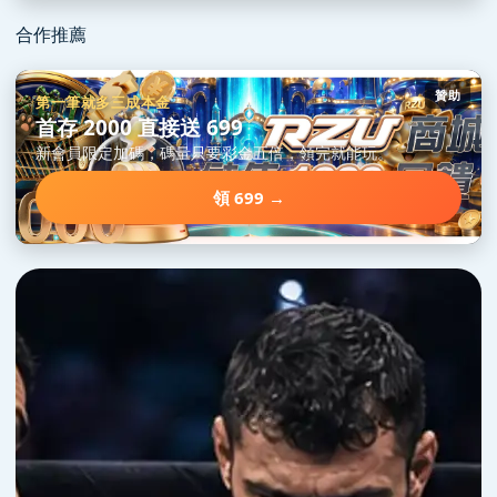
合作推薦
贊助
第一筆就多三成本金
首存 2000 直接送 699
新會員限定加碼，碼量只要彩金五倍，領完就能玩。
領 699 →