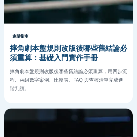
進階指南
摔角劇本盤規則改版後哪些舊結論必
須重算：基礎入門實作手冊
摔角劇本盤規則改版後哪些舊結論必須重算，用四步流
程、兩組數字案例、比較表、FAQ 與查核清單完成進
階判讀。