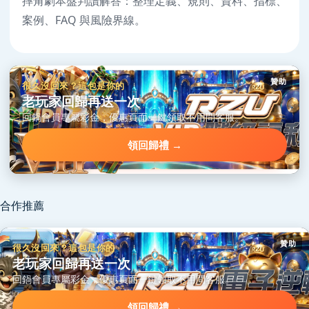
摔角劇本盤判讀解答：整理定義、規則、資料、指標、
案例、FAQ 與風險界線。
贊助
很久沒回來？這包是你的
老玩家回歸再送一次
回鍋會員專屬彩金，優惠頁面一鍵領取不用問客服。
領回歸禮 →
合作推薦
贊助
很久沒回來？這包是你的
老玩家回歸再送一次
回鍋會員專屬彩金，優惠頁面一鍵領取不用問客服。
領回歸禮 →