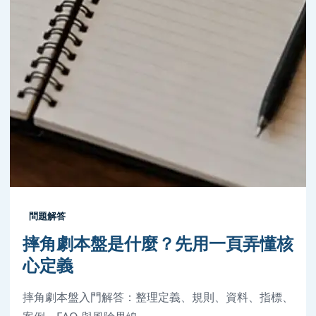
問題解答
摔角劇本盤是什麼？先用一頁弄懂核
心定義
摔角劇本盤入門解答：整理定義、規則、資料、指標、