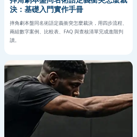
決：基礎入門實作手冊
摔角劇本盤同名術語定義衝突怎麼裁決，用四步流程、
兩組數字案例、比較表、FAQ 與查核清單完成進階判
讀。