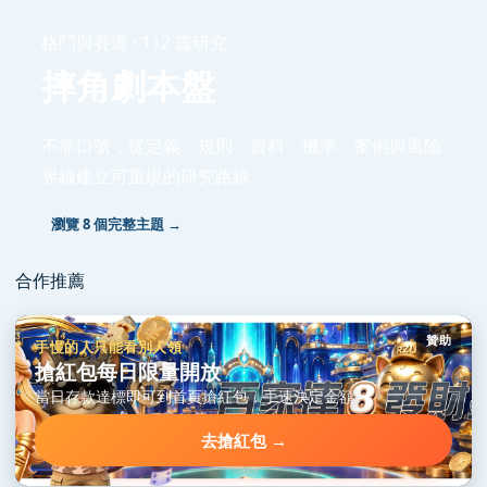
格鬥與賽道 · 112 篇研究
摔角劇本盤
不靠口號，從定義、規則、資料、機率、案例與風險
界線建立可重現的研究路線。
瀏覽 8 個完整主題 →
合作推薦
贊助
手慢的人只能看別人領
搶紅包每日限量開放
當日存款達標即可到首頁搶紅包，手速決定金額。
去搶紅包 →