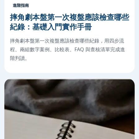
進階指南
摔角劇本盤第一次複盤應該檢查哪些
紀錄：基礎入門實作手冊
摔角劇本盤第一次複盤應該檢查哪些紀錄，用四步流
程、兩組數字案例、比較表、FAQ 與查核清單完成進
階判讀。