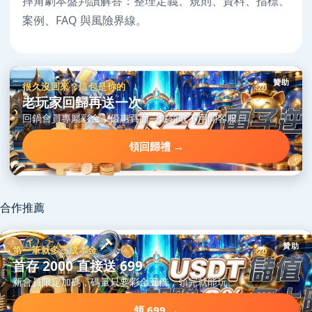
摔角劇本盤判讀解答：整理定義、規則、資料、指標、
案例、FAQ 與風險界線。
贊助
很久沒回來？這包是你的
老玩家回歸再送一次
回鍋會員專屬彩金，優惠頁面一鍵領取不用問客服。
領回歸禮 →
合作推薦
贊助
第一筆就多三成本金
首存 2000 直接送 699
新會員限定加碼，碼量只要彩金五倍，領完就能玩。
領 699 →