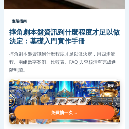
進階指南
摔角劇本盤資訊到什麼程度才足以做
決定：基礎入門實作手冊
摔角劇本盤資訊到什麼程度才足以做決定，用四步流
程、兩組數字案例、比較表、FAQ 與查核清單完成進
階判讀。
贊助
今天的轉盤還沒人轉走
天天轉好運，轉盤等你抽
單筆存款 3000 就送轉盤機會，最高 2888 每天都能中。
免費抽一次 →