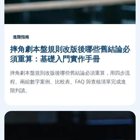
進階指南
摔角劇本盤規則改版後哪些舊結論必
須重算：基礎入門實作手冊
摔角劇本盤規則改版後哪些舊結論必須重算，用四步流
程、兩組數字案例、比較表、FAQ 與查核清單完成進
階判讀。