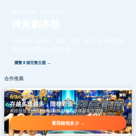
格鬥與賽道 · 112 篇研究
摔角劇本盤
不靠口號，從定義、規則、資料、機率、案例與風險
界線建立可重現的研究路線。
瀏覽 8 個完整主題 →
合作推薦
贊助
你現在卡在哪一階？
存越多送越多，階梯彩金
累積儲值達標自動解鎖對應彩金，階梯越高送越狠。
看我能領多少 →