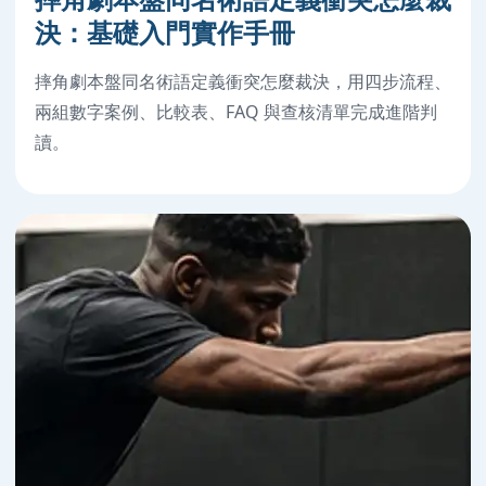
決：基礎入門實作手冊
摔角劇本盤同名術語定義衝突怎麼裁決，用四步流程、
兩組數字案例、比較表、FAQ 與查核清單完成進階判
讀。