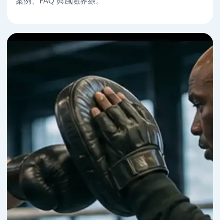
案例、FAQ 與風險界線。