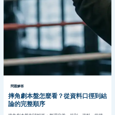
問題解答
摔角劇本盤怎麼看？從資料口徑到結
論的完整順序