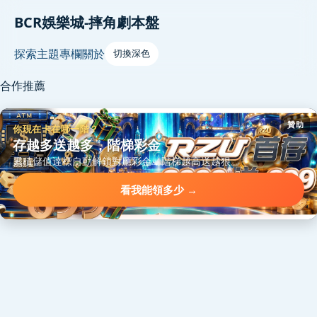
BCR娛樂城-摔角劇本盤
探索
主題
專欄
關於
切換深色
合作推薦
贊助
你現在卡在哪一階？
存越多送越多，階梯彩金
累積儲值達標自動解鎖對應彩金，階梯越高送越狠。
看我能領多少 →