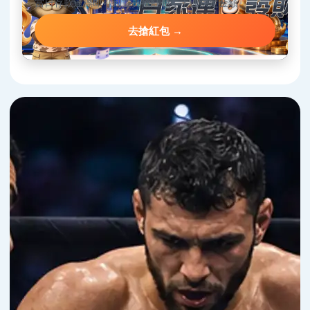
當日存款達標即可到首頁搶紅包，手速決定金額。
去搶紅包 →