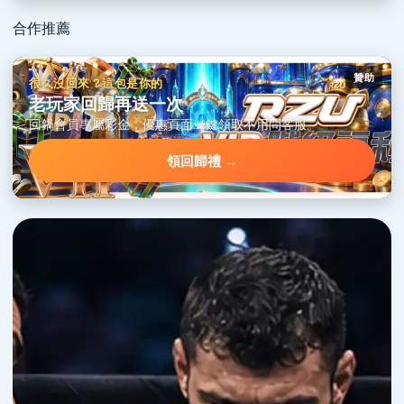
合作推薦
贊助
很久沒回來？這包是你的
老玩家回歸再送一次
回鍋會員專屬彩金，優惠頁面一鍵領取不用問客服。
領回歸禮 →