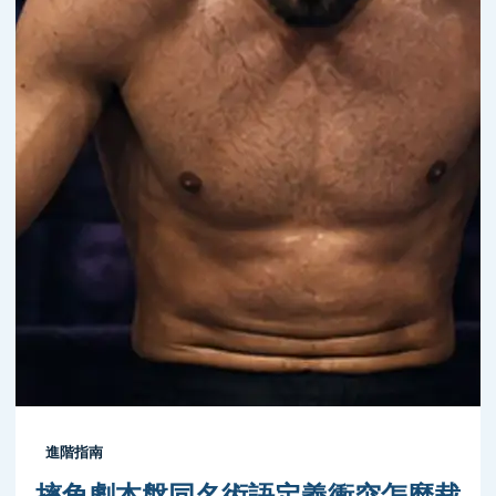
進階指南
摔角劇本盤同名術語定義衝突怎麼裁