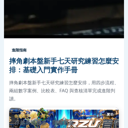
進階指南
摔角劇本盤新手七天研究練習怎麼安
排：基礎入門實作手冊
摔角劇本盤新手七天研究練習怎麼安排，用四步流程、
兩組數字案例、比較表、FAQ 與查核清單完成進階判
讀。
贊助
你現在卡在哪一階？
存越多送越多，階梯彩金