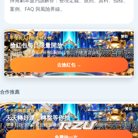
摔角劇本盤判讀解答：整理定義、規則、資料、指標、
案例、FAQ 與風險界線。
贊助
手慢的人只能看別人領
搶紅包每日限量開放
當日存款達標即可到首頁搶紅包，手速決定金額。
去搶紅包 →
合作推薦
贊助
今天的轉盤還沒人轉走
天天轉好運，轉盤等你抽
單筆存款 3000 就送轉盤機會，最高 2888 每天都能中。
免費抽一次 →