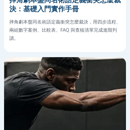
決：基礎入門實作手冊
摔角劇本盤同名術語定義衝突怎麼裁決，用四步流程、
兩組數字案例、比較表、FAQ 與查核清單完成進階判
讀。