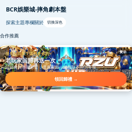
BCR娛樂城-摔角劇本盤
探索
主題
專欄
關於
切換深色
合作推薦
贊助
很久沒回來？這包是你的
老玩家回歸再送一次
回鍋會員專屬彩金，優惠頁面一鍵領取不用問客服。
領回歸禮 →