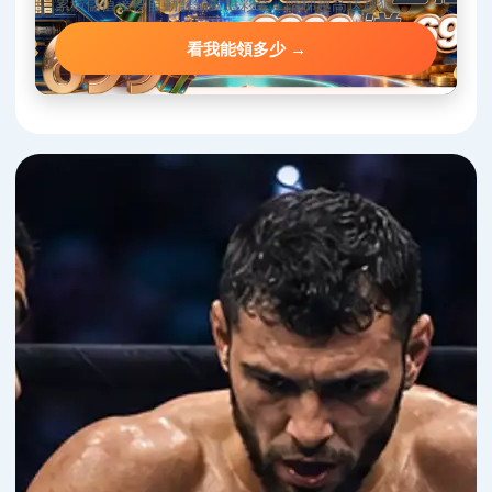
累積儲值達標自動解鎖對應彩金，階梯越高送越狠。
看我能領多少 →