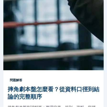
問題解答
摔角劇本盤怎麼看？從資料口徑到結
論的完整順序