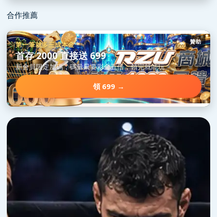
合作推薦
贊助
第一筆就多三成本金
首存 2000 直接送 699
新會員限定加碼，碼量只要彩金五倍，領完就能玩。
領 699 →