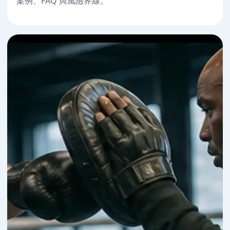
案例、FAQ 與風險界線。