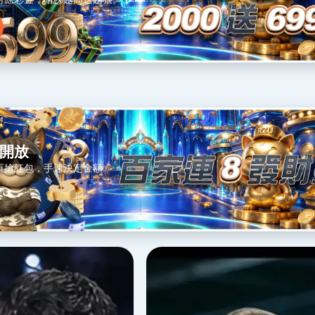
開放
頁搶紅包，手速決定金額。