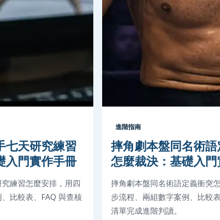
進階指南
手七天研究練習
摔角劇本盤同名術語
礎入門實作手冊
怎麼裁決：基礎入門
研究練習怎麼安排，用四
摔角劇本盤同名術語定義衝突
、比較表、FAQ 與查核
步流程、兩組數字案例、比較表、
清單完成進階判讀。