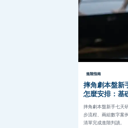
進階指南
摔角劇本盤新
怎麼安排：基
摔角劇本盤新手七天
步流程、兩組數字案例
清單完成進階判讀。