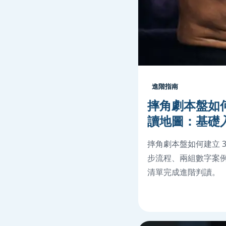
進階指南
摔角劇本盤如何
讀地圖：基礎
摔角劇本盤如何建立 
步流程、兩組數字案例
清單完成進階判讀。