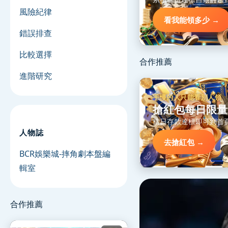
風險紀律
看我能領多少 →
錯誤排查
比較選擇
合作推薦
進階研究
手慢的人只能看別人領
搶紅包每日限量
當日存款達標即可到首
人物誌
去搶紅包 →
BCR娛樂城-摔角劇本盤編
輯室
合作推薦