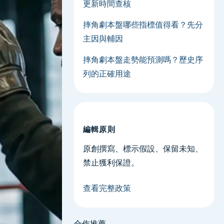
更新時間查核
摔角劇本盤哪些指標值得看？先分
主因與輔因
摔角劇本盤走勢能預測嗎？歷史序
列的正確用途
編輯原則
原創撰寫、標示假設、保留未知、
禁止獲利保證。
查看完整政策
合作推薦