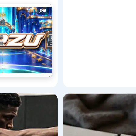
贊助
你的
送
優
問