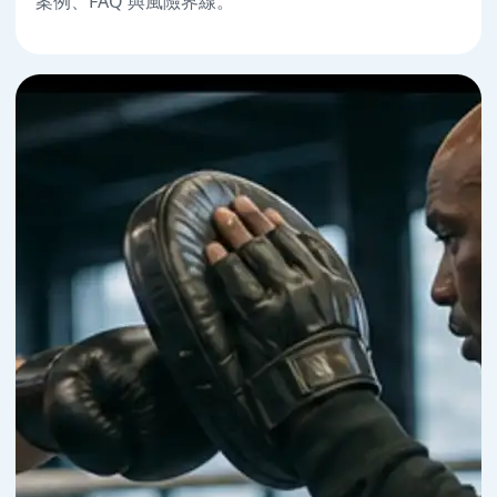
案例、FAQ 與風險界線。