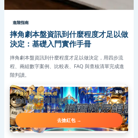
進階指南
摔角劇本盤資訊到什麼程度才足以做
決定：基礎入門實作手冊
摔角劇本盤資訊到什麼程度才足以做決定，用四步流
程、兩組數字案例、比較表、FAQ 與查核清單完成進
階判讀。
贊助
手慢的人只能看別人領
搶紅包每日限量開放
當日存款達標即可到首頁搶紅包，手速決定金額。
去搶紅包 →