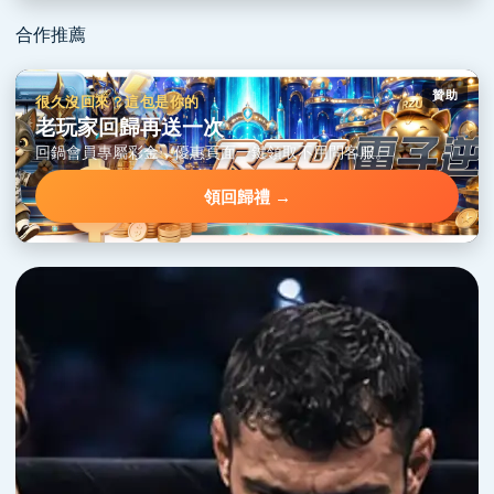
合作推薦
贊助
很久沒回來？這包是你的
老玩家回歸再送一次
回鍋會員專屬彩金，優惠頁面一鍵領取不用問客服。
領回歸禮 →