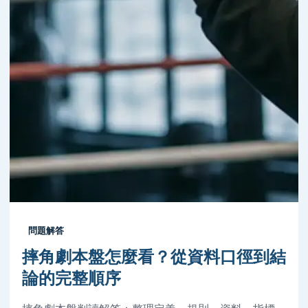
問題解答
摔角劇本盤怎麼看？從資料口徑到結
論的完整順序