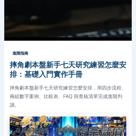
進階指南
摔角劇本盤新手七天研究練習怎麼安
排：基礎入門實作手冊
摔角劇本盤新手七天研究練習怎麼安排，用四步流程、
兩組數字案例、比較表、FAQ 與查核清單完成進階判
讀。
贊助
你現在卡在哪一階？
存越多送越多，階梯彩金