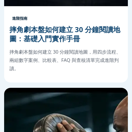
進階指南
摔角劇本盤如何建立 30 分鐘閱讀地
圖：基礎入門實作手冊
摔角劇本盤如何建立 30 分鐘閱讀地圖，用四步流程、
兩組數字案例、比較表、FAQ 與查核清單完成進階判
讀。