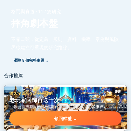
格鬥與賽道 · 112 篇研究
摔角劇本盤
不靠口號，從定義、規則、資料、機率、案例與風險
界線建立可重現的研究路線。
瀏覽 8 個完整主題 →
合作推薦
贊助
很久沒回來？這包是你的
老玩家回歸再送一次
回鍋會員專屬彩金，優惠頁面一鍵領取不用問客服。
領回歸禮 →