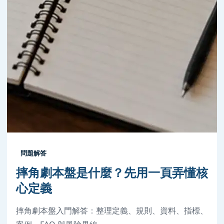
問題解答
摔角劇本盤是什麼？先用一頁弄懂核
心定義
摔角劇本盤入門解答：整理定義、規則、資料、指標、