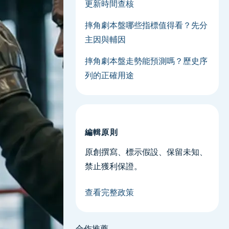
更新時間查核
摔角劇本盤哪些指標值得看？先分
主因與輔因
摔角劇本盤走勢能預測嗎？歷史序
列的正確用途
編輯原則
原創撰寫、標示假設、保留未知、
禁止獲利保證。
查看完整政策
合作推薦