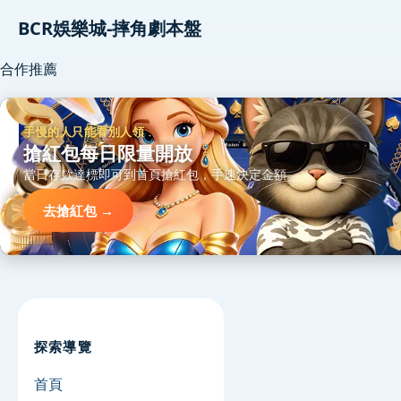
BCR娛樂城-摔角劇本盤
合作推薦
手慢的人只能看別人領
搶紅包每日限量開放
當日存款達標即可到首頁搶紅包，手速決定金額。
去搶紅包 →
探索導覽
首頁