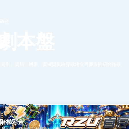
篇研究
劇本盤
、規則、資料、機率、案例與風險界線建立可重現的研究路線。
階梯彩金
對應彩金，階梯越高送越狠。