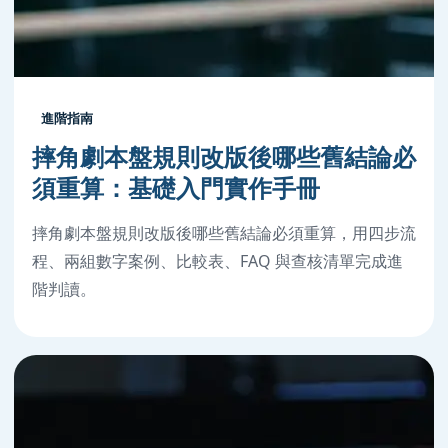
進階指南
摔角劇本盤規則改版後哪些舊結論必
須重算：基礎入門實作手冊
摔角劇本盤規則改版後哪些舊結論必須重算，用四步流
程、兩組數字案例、比較表、FAQ 與查核清單完成進
階判讀。