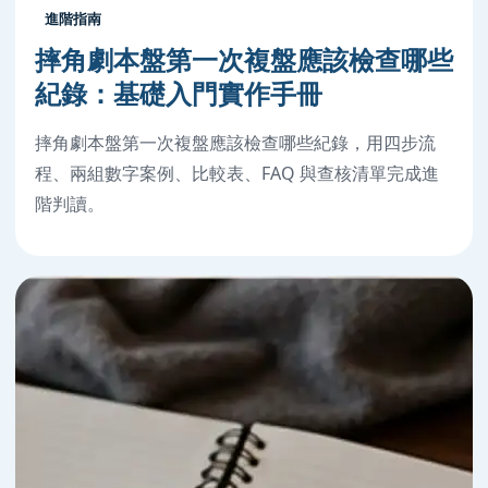
進階指南
摔角劇本盤第一次複盤應該檢查哪些
紀錄：基礎入門實作手冊
摔角劇本盤第一次複盤應該檢查哪些紀錄，用四步流
程、兩組數字案例、比較表、FAQ 與查核清單完成進
階判讀。