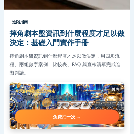
進階指南
摔角劇本盤資訊到什麼程度才足以做
決定：基礎入門實作手冊
摔角劇本盤資訊到什麼程度才足以做決定，用四步流
程、兩組數字案例、比較表、FAQ 與查核清單完成進
階判讀。
贊助
今天的轉盤還沒人轉走
天天轉好運，轉盤等你抽
單筆存款 3000 就送轉盤機會，最高 2888 每天都能中。
免費抽一次 →