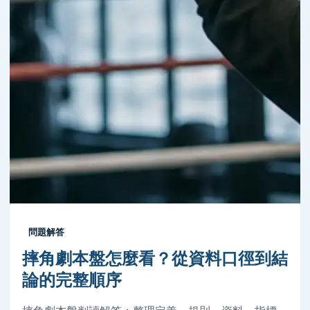
問題解答
摔角劇本盤怎麼看？從資料口徑到結
論的完整順序