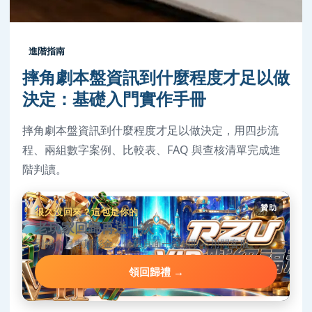
進階指南
摔角劇本盤資訊到什麼程度才足以做
決定：基礎入門實作手冊
摔角劇本盤資訊到什麼程度才足以做決定，用四步流
程、兩組數字案例、比較表、FAQ 與查核清單完成進
階判讀。
贊助
很久沒回來？這包是你的
老玩家回歸再送一次
回鍋會員專屬彩金，優惠頁面一鍵領取不用問客服。
領回歸禮 →