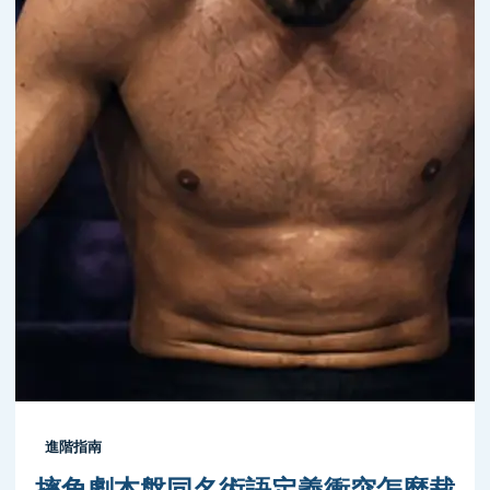
進階指南
摔角劇本盤同名術語定義衝突怎麼裁