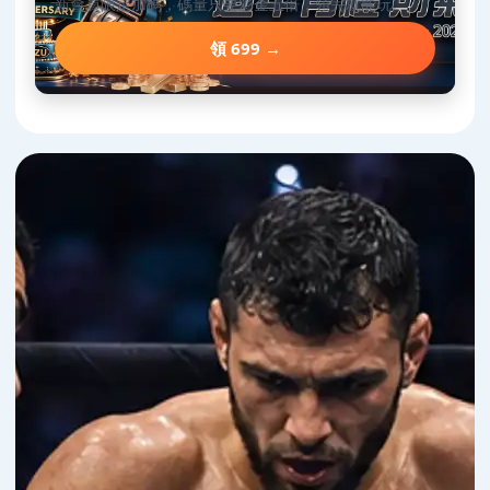
新會員限定加碼，碼量只要彩金五倍，領完就能玩。
領 699 →