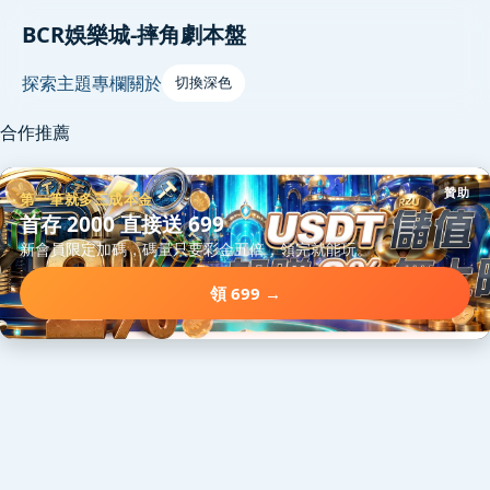
BCR娛樂城-摔角劇本盤
探索
主題
專欄
關於
切換深色
合作推薦
贊助
第一筆就多三成本金
首存 2000 直接送 699
新會員限定加碼，碼量只要彩金五倍，領完就能玩。
領 699 →