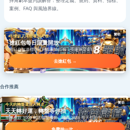
摔角劇本盤判讀解答：整理定義、規則、資料、指標、
案例、FAQ 與風險界線。
贊助
手慢的人只能看別人領
搶紅包每日限量開放
當日存款達標即可到首頁搶紅包，手速決定金額。
去搶紅包 →
合作推薦
贊助
今天的轉盤還沒人轉走
天天轉好運，轉盤等你抽
單筆存款 3000 就送轉盤機會，最高 2888 每天都能中。
免費抽一次 →