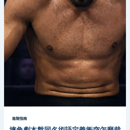
進階指南
摔角劇本盤同名術語定義衝突怎麼裁