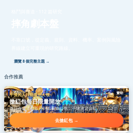
格鬥與賽道 · 112 篇研究
摔角劇本盤
不靠口號，從定義、規則、資料、機率、案例與風險
界線建立可重現的研究路線。
瀏覽 8 個完整主題 →
合作推薦
贊助
手慢的人只能看別人領
搶紅包每日限量開放
當日存款達標即可到首頁搶紅包，手速決定金額。
去搶紅包 →