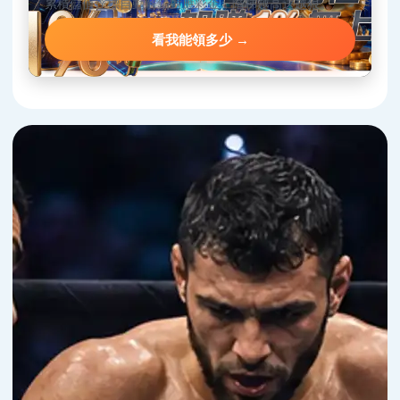
累積儲值達標自動解鎖對應彩金，階梯越高送越狠。
看我能領多少 →