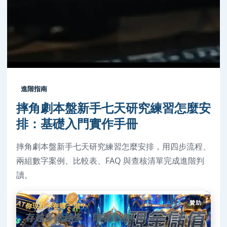
進階指南
摔角劇本盤新手七天研究練習怎麼安
排：基礎入門實作手冊
摔角劇本盤新手七天研究練習怎麼安排，用四步流程、
兩組數字案例、比較表、FAQ 與查核清單完成進階判
讀。
贊助
你現在卡在哪一階？
存越多送越多，階梯彩金