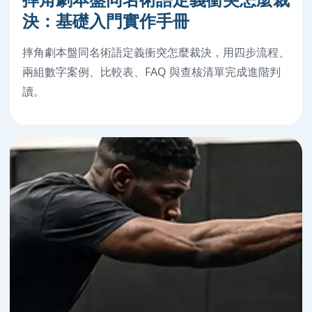
決：基礎入門實作手冊
摔角劇本盤同名術語定義衝突怎麼裁決，用四步流程、
兩組數字案例、比較表、FAQ 與查核清單完成進階判
讀。