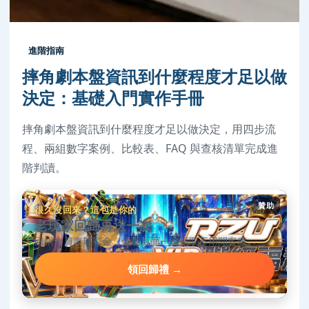
進階指南
摔角劇本盤資訊到什麼程度才足以做
決定：基礎入門實作手冊
摔角劇本盤資訊到什麼程度才足以做決定，用四步流
程、兩組數字案例、比較表、FAQ 與查核清單完成進
階判讀。
贊助
很久沒回來？這包是你的
老玩家回歸再送一次
回鍋會員專屬彩金，優惠頁面一鍵領取不用問客服。
領回歸禮 →