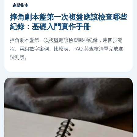
進階指南
摔角劇本盤第一次複盤應該檢查哪些
紀錄：基礎入門實作手冊
摔角劇本盤第一次複盤應該檢查哪些紀錄，用四步流
程、兩組數字案例、比較表、FAQ 與查核清單完成進
階判讀。