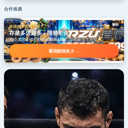
合作推薦
贊助
你現在卡在哪一階？
存越多送越多，階梯彩金
累積儲值達標自動解鎖對應彩金，階梯越高送越狠。
看我能領多少 →