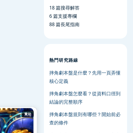
18 篇搜尋解答
6 篇支援專欄
88 篇長尾指南
熱門研究路線
摔角劇本盤是什麼？先用一頁弄懂
核心定義
摔角劇本盤怎麼看？從資料口徑到
結論的完整順序
摔角劇本盤規則有哪些？開始前必
贊助
查的條件