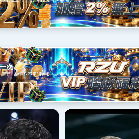
的
一次
惠頁面一鍵領取不用問客服。