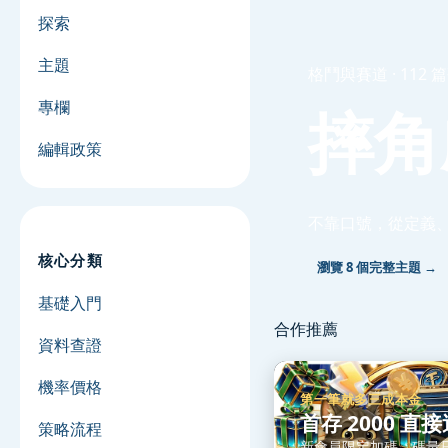
探索
主題
格鬥與賽道 · 112 
摔角
專欄
編輯政策
不靠口號，從定義
核心分類
瀏覽 8 個完整主題 →
基礎入門
合作推薦
資料查證
機率價格
第一筆就多三成本金
首存 2000 直接
策略流程
新會員限定加碼，碼量