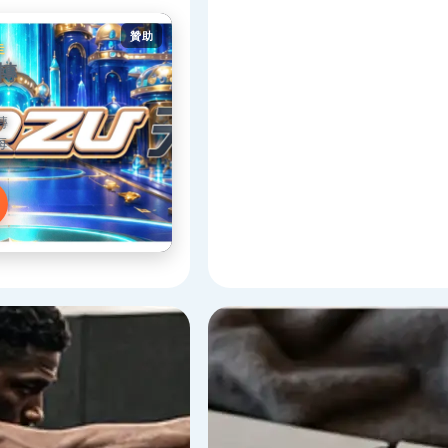
贊助
走
轉
轉
每