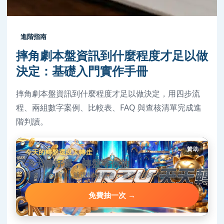
進階指南
摔角劇本盤資訊到什麼程度才足以做
決定：基礎入門實作手冊
摔角劇本盤資訊到什麼程度才足以做決定，用四步流
程、兩組數字案例、比較表、FAQ 與查核清單完成進
階判讀。
贊助
今天的轉盤還沒人轉走
天天轉好運，轉盤等你抽
單筆存款 3000 就送轉盤機會，最高 2888 每天都能中。
免費抽一次 →