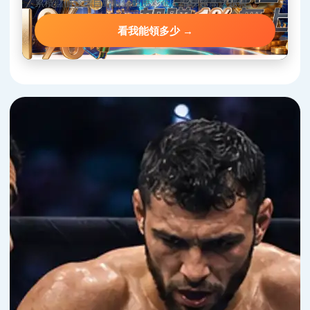
累積儲值達標自動解鎖對應彩金，階梯越高送越狠。
看我能領多少 →