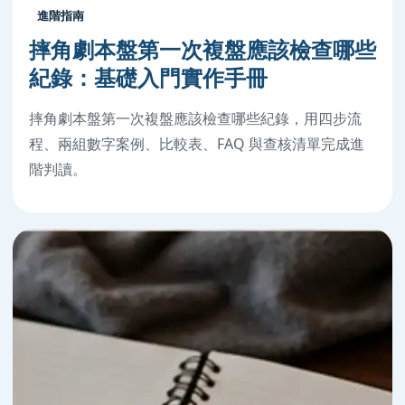
進階指南
摔角劇本盤第一次複盤應該檢查哪些
紀錄：基礎入門實作手冊
摔角劇本盤第一次複盤應該檢查哪些紀錄，用四步流
程、兩組數字案例、比較表、FAQ 與查核清單完成進
階判讀。