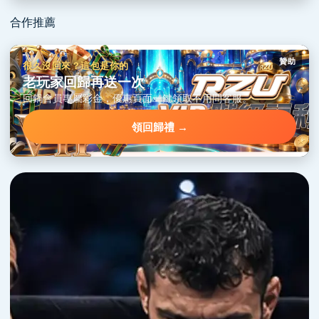
合作推薦
贊助
很久沒回來？這包是你的
老玩家回歸再送一次
回鍋會員專屬彩金，優惠頁面一鍵領取不用問客服。
領回歸禮 →