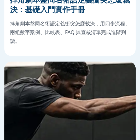
決：基礎入門實作手冊
摔角劇本盤同名術語定義衝突怎麼裁決，用四步流程、
兩組數字案例、比較表、FAQ 與查核清單完成進階判
讀。