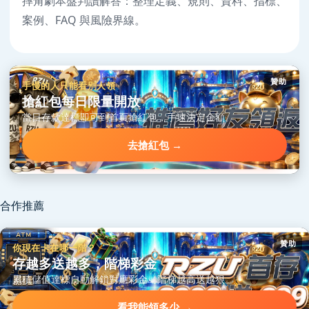
摔角劇本盤判讀解答：整理定義、規則、資料、指標、
案例、FAQ 與風險界線。
贊助
手慢的人只能看別人領
搶紅包每日限量開放
當日存款達標即可到首頁搶紅包，手速決定金額。
去搶紅包 →
合作推薦
贊助
你現在卡在哪一階？
存越多送越多，階梯彩金
累積儲值達標自動解鎖對應彩金，階梯越高送越狠。
看我能領多少 →