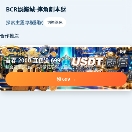
BCR娛樂城-摔角劇本盤
探索
主題
專欄
關於
切換深色
合作推薦
贊助
第一筆就多三成本金
首存 2000 直接送 699
新會員限定加碼，碼量只要彩金五倍，領完就能玩。
領 699 →