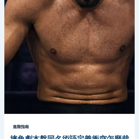
進階指南
摔角劇本盤同名術語定義衝突怎麼裁