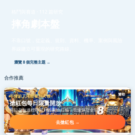
格鬥與賽道 · 112 篇研究
摔角劇本盤
不靠口號，從定義、規則、資料、機率、案例與風險
界線建立可重現的研究路線。
瀏覽 8 個完整主題 →
合作推薦
贊助
手慢的人只能看別人領
搶紅包每日限量開放
當日存款達標即可到首頁搶紅包，手速決定金額。
去搶紅包 →