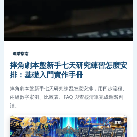
進階指南
摔角劇本盤新手七天研究練習怎麼安
排：基礎入門實作手冊
摔角劇本盤新手七天研究練習怎麼安排，用四步流程、
兩組數字案例、比較表、FAQ 與查核清單完成進階判
讀。
贊助
你現在卡在哪一階？
存越多送越多，階梯彩金