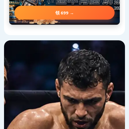
新會員限定加碼，碼量只要彩金五倍，領完就能玩。
領 699 →