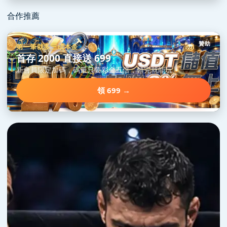
合作推薦
贊助
第一筆就多三成本金
首存 2000 直接送 699
新會員限定加碼，碼量只要彩金五倍，領完就能玩。
領 699 →