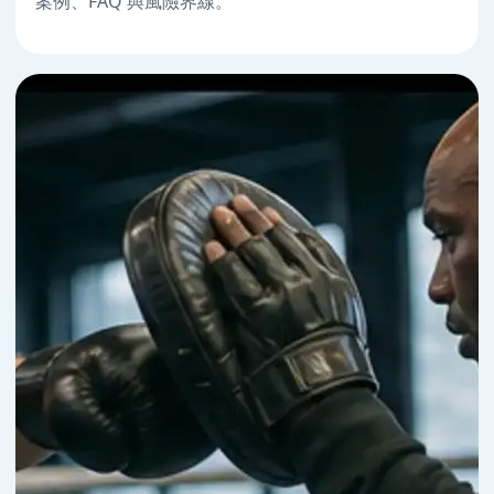
案例、FAQ 與風險界線。