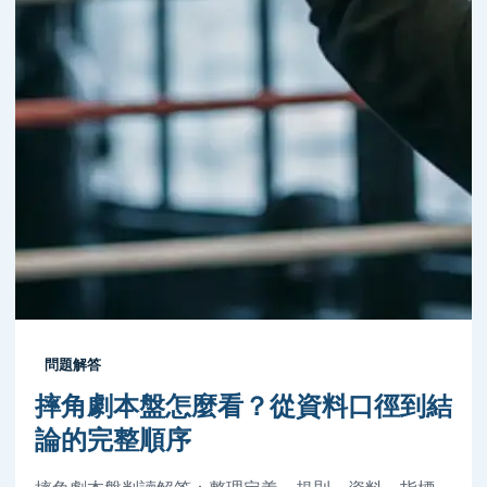
問題解答
摔角劇本盤怎麼看？從資料口徑到結
論的完整順序