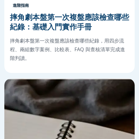
進階指南
摔角劇本盤第一次複盤應該檢查哪些
紀錄：基礎入門實作手冊
摔角劇本盤第一次複盤應該檢查哪些紀錄，用四步流
程、兩組數字案例、比較表、FAQ 與查核清單完成進
階判讀。