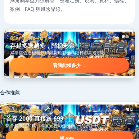
摔角劇本盤判讀解答：整理定義、規則、資料、指標、
案例、FAQ 與風險界線。
贊助
你現在卡在哪一階？
存越多送越多，階梯彩金
累積儲值達標自動解鎖對應彩金，階梯越高送越狠。
看我能領多少 →
合作推薦
贊助
第一筆就多三成本金
首存 2000 直接送 699
新會員限定加碼，碼量只要彩金五倍，領完就能玩。
領 699 →