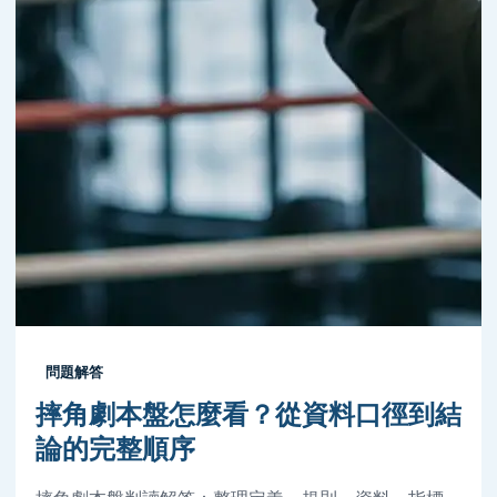
問題解答
摔角劇本盤怎麼看？從資料口徑到結
論的完整順序