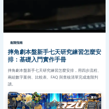
進階指南
摔角劇本盤新手七天研究練習怎麼安
排：基礎入門實作手冊
摔角劇本盤新手七天研究練習怎麼安排，用四步流程、
兩組數字案例、比較表、FAQ 與查核清單完成進階判
讀。
贊助
你現在卡在哪一階？
存越多送越多，階梯彩金