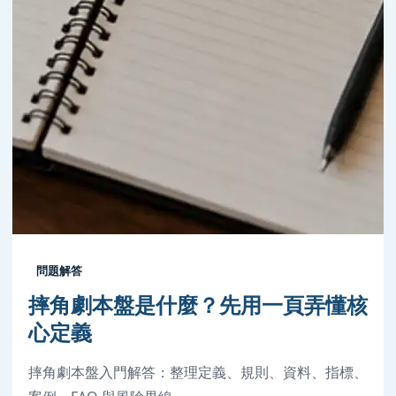
問題解答
摔角劇本盤是什麼？先用一頁弄懂核
心定義
摔角劇本盤入門解答：整理定義、規則、資料、指標、