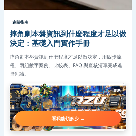
進階指南
摔角劇本盤資訊到什麼程度才足以做
決定：基礎入門實作手冊
摔角劇本盤資訊到什麼程度才足以做決定，用四步流
程、兩組數字案例、比較表、FAQ 與查核清單完成進
階判讀。
贊助
你現在卡在哪一階？
存越多送越多，階梯彩金
累積儲值達標自動解鎖對應彩金，階梯越高送越狠。
看我能領多少 →