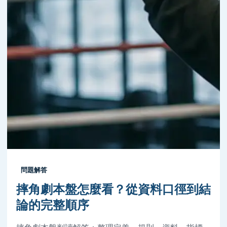
問題解答
摔角劇本盤怎麼看？從資料口徑到結
論的完整順序