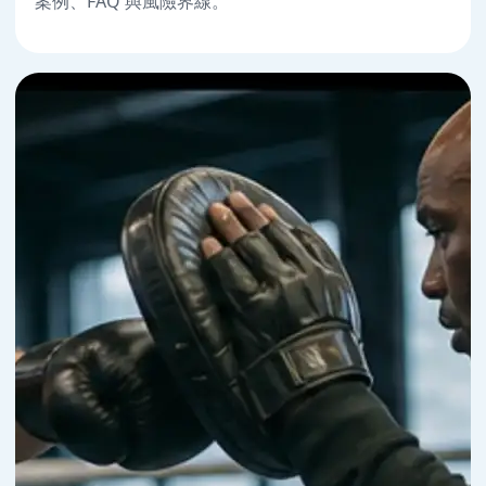
案例、FAQ 與風險界線。