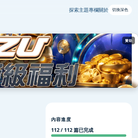
探索
主題
專欄
關於
切換深色
贊助
內容進度
112 / 112 篇已完成