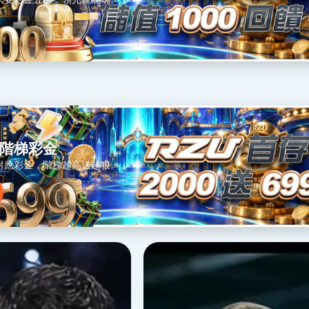
階梯彩金
對應彩金，階梯越高送越狠。