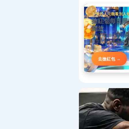
手慢的人只能看別人
搶紅包每日限
開放
當日存款達標即可到
頁搶紅包，手速決定
額。
去搶紅包 →