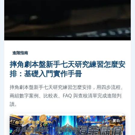
進階指南
摔角劇本盤新手七天研究練習怎麼安
排：基礎入門實作手冊
摔角劇本盤新手七天研究練習怎麼安排，用四步流程、
兩組數字案例、比較表、FAQ 與查核清單完成進階判
讀。
贊助
你現在卡在哪一階？
存越多送越多，階梯彩金