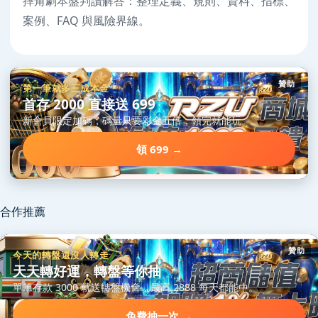
摔角劇本盤判讀解答：整理定義、規則、資料、指標、
案例、FAQ 與風險界線。
贊助
第一筆就多三成本金
首存 2000 直接送 699
新會員限定加碼，碼量只要彩金五倍，領完就能玩。
領 699 →
合作推薦
贊助
今天的轉盤還沒人轉走
天天轉好運，轉盤等你抽
單筆存款 3000 就送轉盤機會，最高 2888 每天都能中。
免費抽一次 →