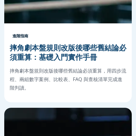
進階指南
摔角劇本盤規則改版後哪些舊結論必
須重算：基礎入門實作手冊
摔角劇本盤規則改版後哪些舊結論必須重算，用四步流
程、兩組數字案例、比較表、FAQ 與查核清單完成進
階判讀。