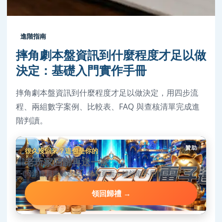
進階指南
摔角劇本盤資訊到什麼程度才足以做
決定：基礎入門實作手冊
摔角劇本盤資訊到什麼程度才足以做決定，用四步流
程、兩組數字案例、比較表、FAQ 與查核清單完成進
階判讀。
贊助
很久沒回來？這包是你的
老玩家回歸再送一次
回鍋會員專屬彩金，優惠頁面一鍵領取不用問客服。
領回歸禮 →