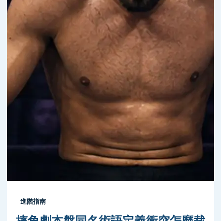
進階指南
摔角劇本盤同名術語定義衝突怎麼裁