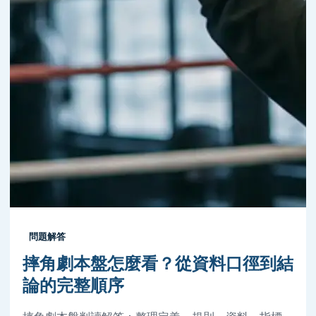
問題解答
摔角劇本盤怎麼看？從資料口徑到結
論的完整順序