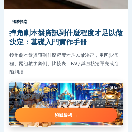
進階指南
摔角劇本盤資訊到什麼程度才足以做
決定：基礎入門實作手冊
摔角劇本盤資訊到什麼程度才足以做決定，用四步流
程、兩組數字案例、比較表、FAQ 與查核清單完成進
階判讀。
贊助
很久沒回來？這包是你的
老玩家回歸再送一次
回鍋會員專屬彩金，優惠頁面一鍵領取不用問客服。
領回歸禮 →