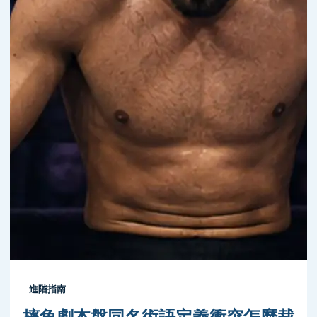
進階指南
摔角劇本盤同名術語定義衝突怎麼裁