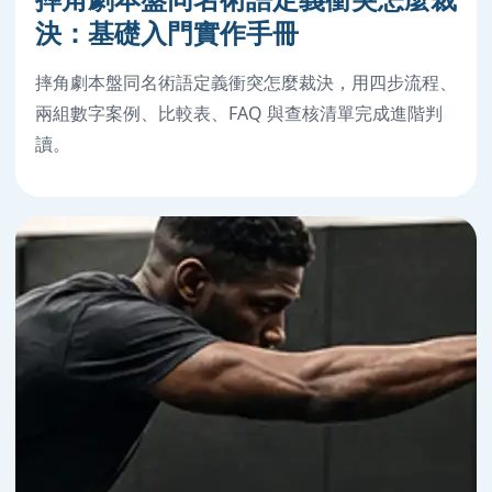
決：基礎入門實作手冊
摔角劇本盤同名術語定義衝突怎麼裁決，用四步流程、
兩組數字案例、比較表、FAQ 與查核清單完成進階判
讀。