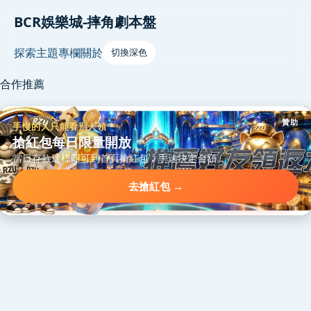
BCR娛樂城-摔角劇本盤
探索
主題
專欄
關於
切換深色
合作推薦
贊助
手慢的人只能看別人領
搶紅包每日限量開放
當日存款達標即可到首頁搶紅包，手速決定金額。
去搶紅包 →