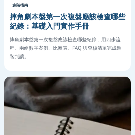
進階指南
摔角劇本盤第一次複盤應該檢查哪些
紀錄：基礎入門實作手冊
摔角劇本盤第一次複盤應該檢查哪些紀錄，用四步流
程、兩組數字案例、比較表、FAQ 與查核清單完成進
階判讀。