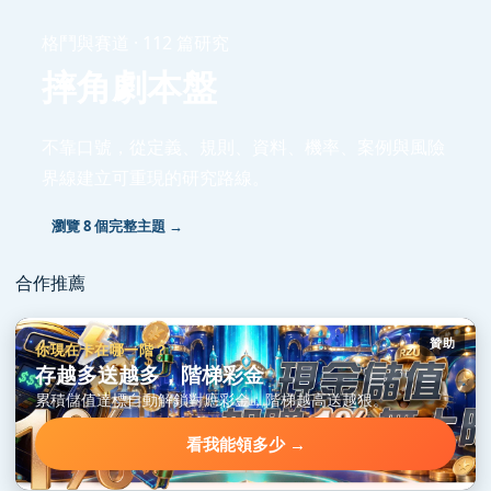
格鬥與賽道 · 112 篇研究
摔角劇本盤
不靠口號，從定義、規則、資料、機率、案例與風險
界線建立可重現的研究路線。
瀏覽 8 個完整主題 →
合作推薦
贊助
你現在卡在哪一階？
存越多送越多，階梯彩金
累積儲值達標自動解鎖對應彩金，階梯越高送越狠。
看我能領多少 →