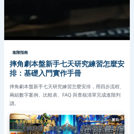
進階指南
摔角劇本盤新手七天研究練習怎麼安
排：基礎入門實作手冊
摔角劇本盤新手七天研究練習怎麼安排，用四步流程、
兩組數字案例、比較表、FAQ 與查核清單完成進階判
讀。
贊助
今天的轉盤還沒人轉走
天天轉好運，轉盤等你抽