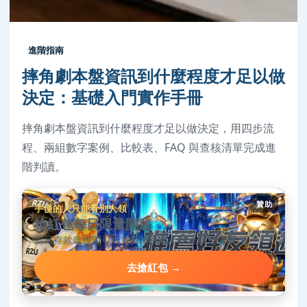
進階指南
摔角劇本盤資訊到什麼程度才足以做
決定：基礎入門實作手冊
摔角劇本盤資訊到什麼程度才足以做決定，用四步流
程、兩組數字案例、比較表、FAQ 與查核清單完成進
階判讀。
贊助
手慢的人只能看別人領
搶紅包每日限量開放
當日存款達標即可到首頁搶紅包，手速決定金額。
去搶紅包 →