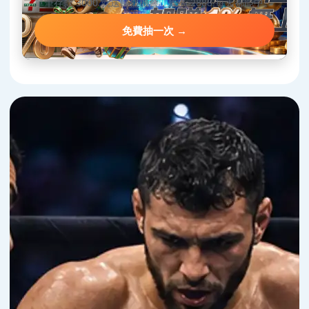
單筆存款 3000 就送轉盤機會，最高 2888 每天都能中。
免費抽一次 →