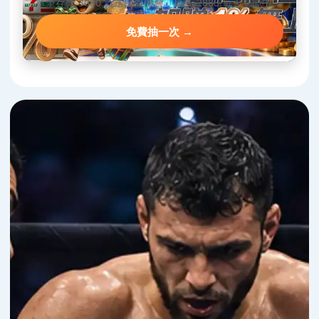
單筆存款 3000 就送轉盤機會，最高 2888 每天都能中。
免費抽一次 →