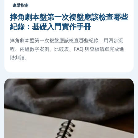
進階指南
摔角劇本盤第一次複盤應該檢查哪些
紀錄：基礎入門實作手冊
摔角劇本盤第一次複盤應該檢查哪些紀錄，用四步流
程、兩組數字案例、比較表、FAQ 與查核清單完成進
階判讀。