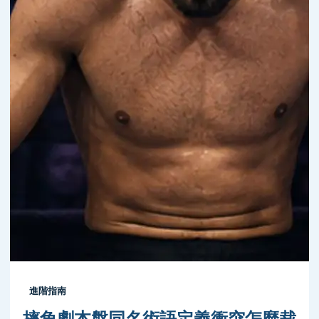
進階指南
摔角劇本盤同名術語定義衝突怎麼裁