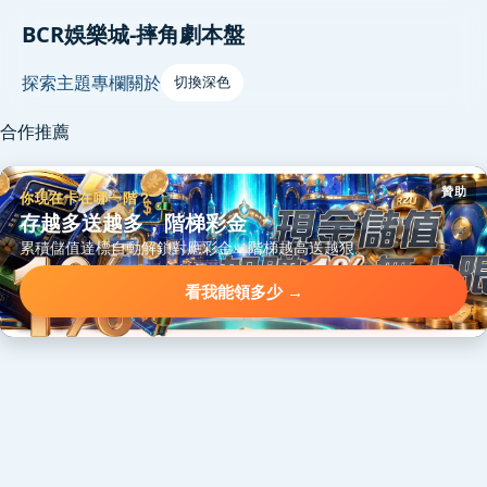
BCR娛樂城-摔角劇本盤
探索
主題
專欄
關於
切換深色
合作推薦
贊助
你現在卡在哪一階？
存越多送越多，階梯彩金
累積儲值達標自動解鎖對應彩金，階梯越高送越狠。
看我能領多少 →