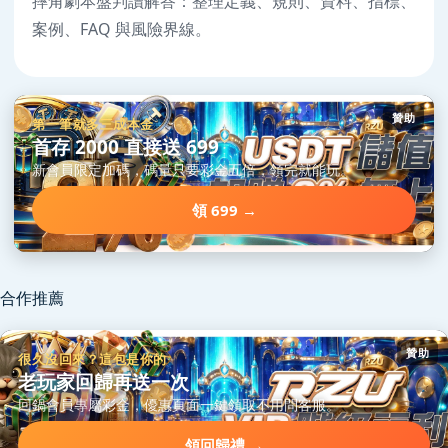
摔角劇本盤判讀解答：整理定義、規則、資料、指標、
案例、FAQ 與風險界線。
贊助
第一筆就多三成本金
首存 2000 直接送 699
新會員限定加碼，碼量只要彩金五倍，領完就能玩。
領 699 →
合作推薦
贊助
很久沒回來？這包是你的
老玩家回歸再送一次
回鍋會員專屬彩金，優惠頁面一鍵領取不用問客服。
領回歸禮 →