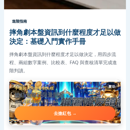
進階指南
摔角劇本盤資訊到什麼程度才足以做
決定：基礎入門實作手冊
摔角劇本盤資訊到什麼程度才足以做決定，用四步流
程、兩組數字案例、比較表、FAQ 與查核清單完成進
階判讀。
贊助
手慢的人只能看別人領
搶紅包每日限量開放
當日存款達標即可到首頁搶紅包，手速決定金額。
去搶紅包 →