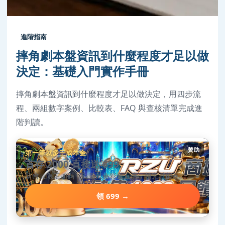
進階指南
摔角劇本盤資訊到什麼程度才足以做
決定：基礎入門實作手冊
摔角劇本盤資訊到什麼程度才足以做決定，用四步流
程、兩組數字案例、比較表、FAQ 與查核清單完成進
階判讀。
贊助
第一筆就多三成本金
首存 2000 直接送 699
新會員限定加碼，碼量只要彩金五倍，領完就能玩。
領 699 →