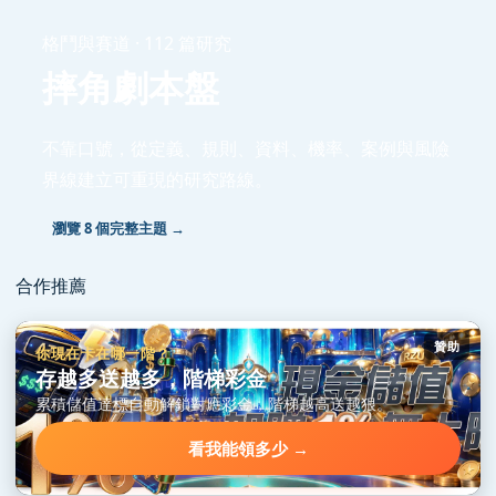
格鬥與賽道 · 112 篇研究
摔角劇本盤
不靠口號，從定義、規則、資料、機率、案例與風險
界線建立可重現的研究路線。
瀏覽 8 個完整主題 →
合作推薦
贊助
你現在卡在哪一階？
存越多送越多，階梯彩金
累積儲值達標自動解鎖對應彩金，階梯越高送越狠。
看我能領多少 →