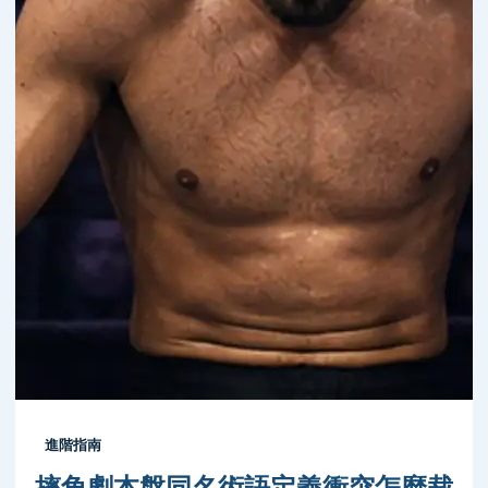
進階指南
摔角劇本盤同名術語定義衝突怎麼裁