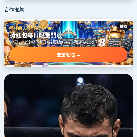
合作推薦
贊助
手慢的人只能看別人領
搶紅包每日限量開放
當日存款達標即可到首頁搶紅包，手速決定金額。
去搶紅包 →