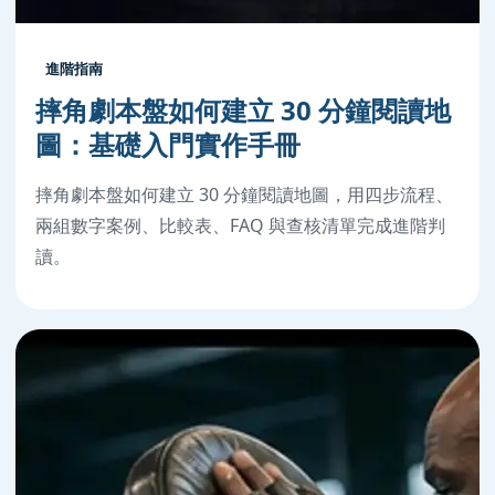
進階指南
摔角劇本盤如何建立 30 分鐘閱讀地
圖：基礎入門實作手冊
摔角劇本盤如何建立 30 分鐘閱讀地圖，用四步流程、
兩組數字案例、比較表、FAQ 與查核清單完成進階判
讀。