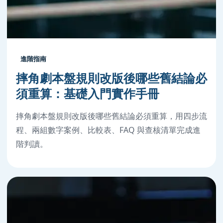
進階指南
摔角劇本盤規則改版後哪些舊結論必
須重算：基礎入門實作手冊
摔角劇本盤規則改版後哪些舊結論必須重算，用四步流
程、兩組數字案例、比較表、FAQ 與查核清單完成進
階判讀。