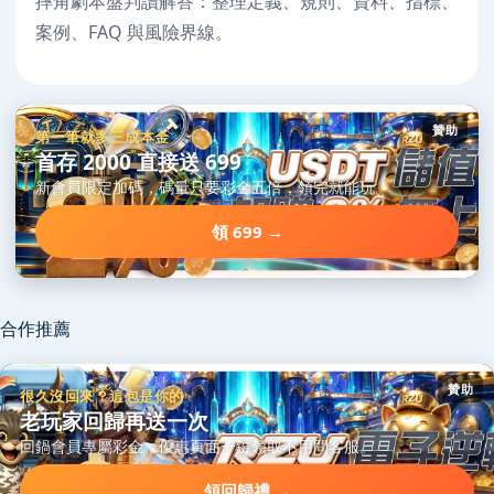
摔角劇本盤判讀解答：整理定義、規則、資料、指標、
案例、FAQ 與風險界線。
贊助
第一筆就多三成本金
首存 2000 直接送 699
新會員限定加碼，碼量只要彩金五倍，領完就能玩。
領 699 →
合作推薦
贊助
很久沒回來？這包是你的
老玩家回歸再送一次
回鍋會員專屬彩金，優惠頁面一鍵領取不用問客服。
領回歸禮 →