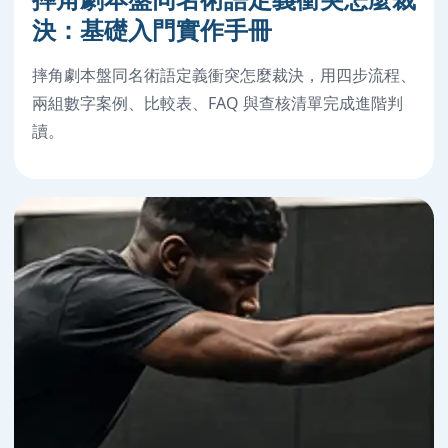
決：基礎入門實作手冊
摔角劇本盤同名術語定義衝突怎麼裁決，用四步流程、
兩組數字案例、比較表、FAQ 與查核清單完成進階判
讀。