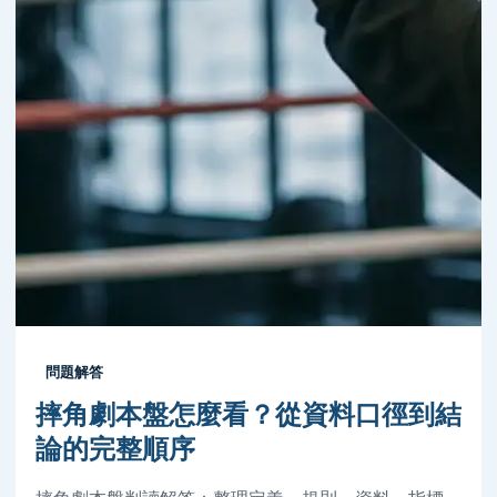
問題解答
摔角劇本盤怎麼看？從資料口徑到結
論的完整順序