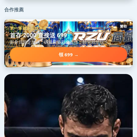
合作推薦
贊助
第一筆就多三成本金
首存 2000 直接送 699
新會員限定加碼，碼量只要彩金五倍，領完就能玩。
領 699 →