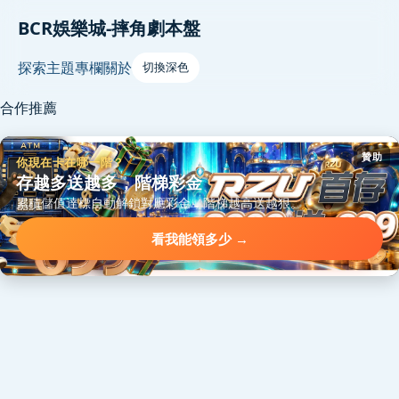
BCR娛樂城-摔角劇本盤
探索
主題
專欄
關於
切換深色
合作推薦
贊助
你現在卡在哪一階？
存越多送越多，階梯彩金
累積儲值達標自動解鎖對應彩金，階梯越高送越狠。
看我能領多少 →