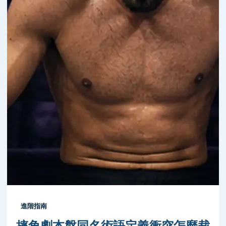
進階指南
摔角劇本盤同名術語定義衝突怎麼裁