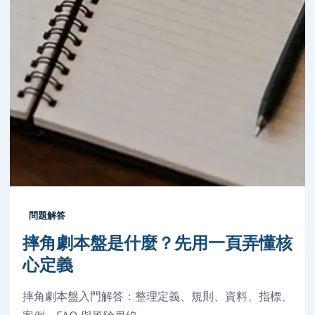
問題解答
摔角劇本盤是什麼？先用一頁弄懂核
心定義
摔角劇本盤入門解答：整理定義、規則、資料、指標、