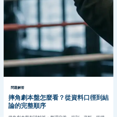
問題解答
摔角劇本盤怎麼看？從資料口徑到結
論的完整順序