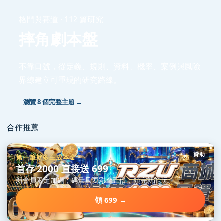
格鬥與賽道 · 112 篇研究
摔角劇本盤
不靠口號，從定義、規則、資料、機率、案例與風險
界線建立可重現的研究路線。
瀏覽 8 個完整主題 →
合作推薦
贊助
第一筆就多三成本金
首存 2000 直接送 699
新會員限定加碼，碼量只要彩金五倍，領完就能玩。
領 699 →