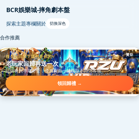
BCR娛樂城-摔角劇本盤
探索
主題
專欄
關於
切換深色
合作推薦
贊助
很久沒回來？這包是你的
老玩家回歸再送一次
回鍋會員專屬彩金，優惠頁面一鍵領取不用問客服。
領回歸禮 →