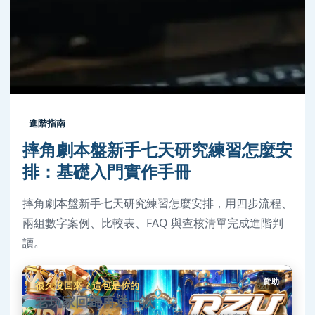
進階指南
摔角劇本盤新手七天研究練習怎麼安
排：基礎入門實作手冊
摔角劇本盤新手七天研究練習怎麼安排，用四步流程、
兩組數字案例、比較表、FAQ 與查核清單完成進階判
讀。
贊助
很久沒回來？這包是你的
老玩家回歸再送一次