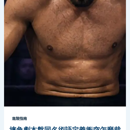
進階指南
摔角劇本盤同名術語定義衝突怎麼裁