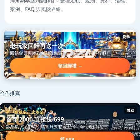
摔角劇本盤判讀解答：整理定義、規則、資料、指標、
案例、FAQ 與風險界線。
贊助
很久沒回來？這包是你的
老玩家回歸再送一次
回鍋會員專屬彩金，優惠頁面一鍵領取不用問客服。
領回歸禮 →
合作推薦
贊助
第一筆就多三成本金
首存 2000 直接送 699
新會員限定加碼，碼量只要彩金五倍，領完就能玩。
領 699 →