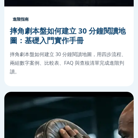
進階指南
摔角劇本盤如何建立 30 分鐘閱讀地
圖：基礎入門實作手冊
摔角劇本盤如何建立 30 分鐘閱讀地圖，用四步流程、
兩組數字案例、比較表、FAQ 與查核清單完成進階判
讀。