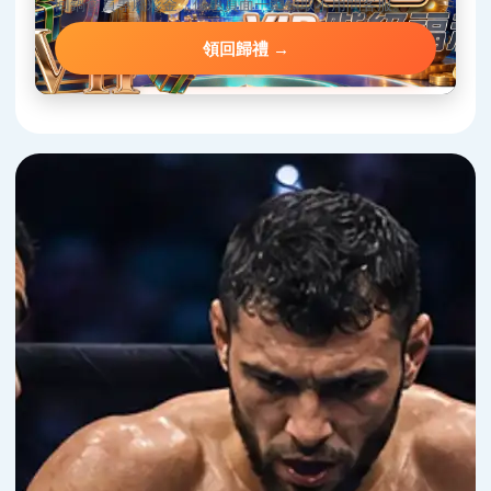
回鍋會員專屬彩金，優惠頁面一鍵領取不用問客服。
領回歸禮 →