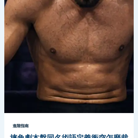
進階指南
摔角劇本盤同名術語定義衝突怎麼裁