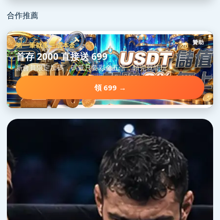
合作推薦
贊助
第一筆就多三成本金
首存 2000 直接送 699
新會員限定加碼，碼量只要彩金五倍，領完就能玩。
領 699 →