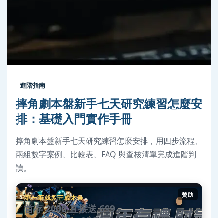
進階指南
摔角劇本盤新手七天研究練習怎麼安
排：基礎入門實作手冊
摔角劇本盤新手七天研究練習怎麼安排，用四步流程、
兩組數字案例、比較表、FAQ 與查核清單完成進階判
讀。
贊助
第一筆就多三成本金
首存 2000 直接送 699