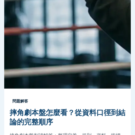
問題解答
摔角劇本盤怎麼看？從資料口徑到結
論的完整順序