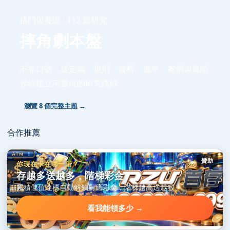
格鬥與賽道 · 112 篇研究
摔角劇本盤
不靠口號，從定義、規則、資料、機率、案例與風險
界線建立可重現的研究路線。
瀏覽 8 個完整主題 →
合作推薦
贊助
你現在卡在哪一階？
存越多送越多，階梯彩金
累積儲值達標自動解鎖對應彩金，階梯越高送越狠。
看我能領多少 →