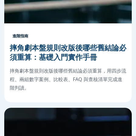
進階指南
摔角劇本盤規則改版後哪些舊結論必
須重算：基礎入門實作手冊
摔角劇本盤規則改版後哪些舊結論必須重算，用四步流
程、兩組數字案例、比較表、FAQ 與查核清單完成進
階判讀。