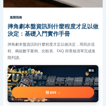
進階指南
摔角劇本盤資訊到什麼程度才足以做
決定：基礎入門實作手冊
摔角劇本盤資訊到什麼程度才足以做決定，用四步流
程、兩組數字案例、比較表、FAQ 與查核清單完成進
階判讀。
贊助
第一筆就多三成本金
首存 2000 直接送 699
新會員限定加碼，碼量只要彩金五倍，領完就能玩。
領 699 →