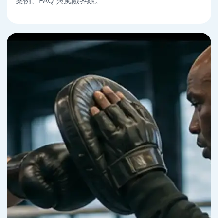
案例、FAQ 與風險界線。