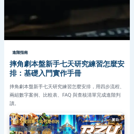
進階指南
摔角劇本盤新手七天研究練習怎麼安
排：基礎入門實作手冊
摔角劇本盤新手七天研究練習怎麼安排，用四步流程、
兩組數字案例、比較表、FAQ 與查核清單完成進階判
讀。
贊助
很久沒回來？這包是你的
老玩家回歸再送一次