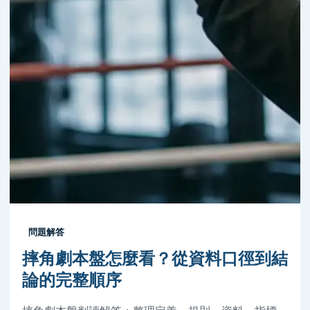
問題解答
摔角劇本盤怎麼看？從資料口徑到結
論的完整順序