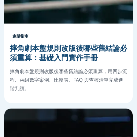
進階指南
摔角劇本盤規則改版後哪些舊結論必
須重算：基礎入門實作手冊
摔角劇本盤規則改版後哪些舊結論必須重算，用四步流
程、兩組數字案例、比較表、FAQ 與查核清單完成進
階判讀。