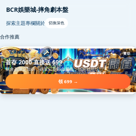
BCR娛樂城-摔角劇本盤
探索
主題
專欄
關於
切換深色
合作推薦
贊助
第一筆就多三成本金
首存 2000 直接送 699
新會員限定加碼，碼量只要彩金五倍，領完就能玩。
領 699 →