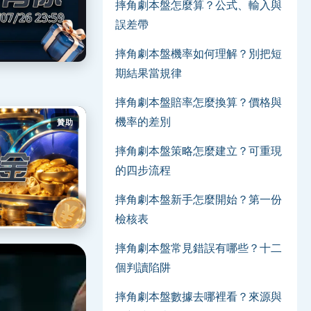
摔角劇本盤怎麼算？公式、輸入與
誤差帶
摔角劇本盤機率如何理解？別把短
期結果當規律
摔角劇本盤賠率怎麼換算？價格與
機率的差別
贊助
摔角劇本盤策略怎麼建立？可重現
的四步流程
摔角劇本盤新手怎麼開始？第一份
檢核表
摔角劇本盤常見錯誤有哪些？十二
個判讀陷阱
摔角劇本盤數據去哪裡看？來源與