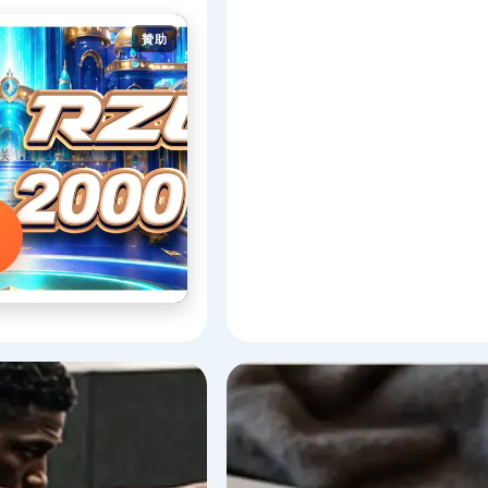
贊助
，
鎖
送