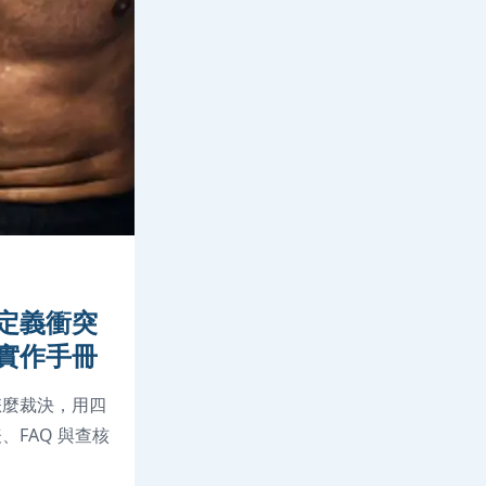
定義衝突
實作手冊
怎麼裁決，用四
FAQ 與查核