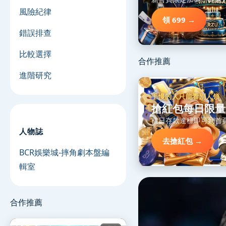
風險紀律
領 699 →
錯誤排查
比較選擇
合作推薦
進階研究
手慢的人只能看別人領
搶紅包每日限量
當日存款達標即可到首
人物誌
去搶紅包 →
BCR娛樂城-摔角劇本盤編
輯室
合作推薦