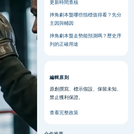
更新時間查核
摔角劇本盤哪些指標值得看？先分
主因與輔因
摔角劇本盤走勢能預測嗎？歷史序
列的正確用途
編輯原則
原創撰寫、標示假設、保留未知、
禁止獲利保證。
查看完整政策
合作推薦