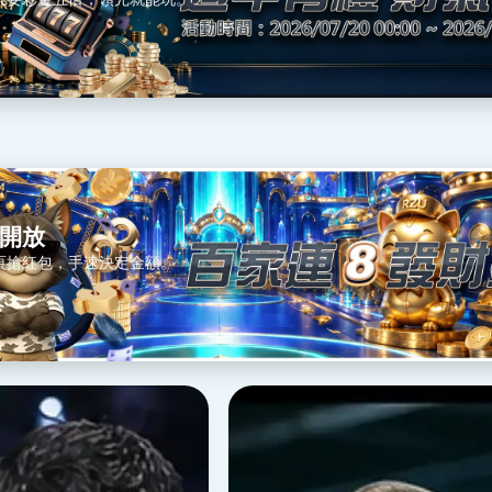
開放
頁搶紅包，手速決定金額。