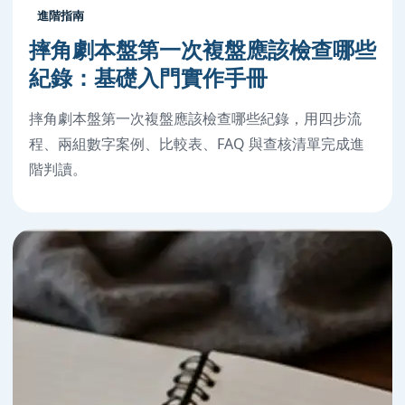
進階指南
摔角劇本盤第一次複盤應該檢查哪些
紀錄：基礎入門實作手冊
摔角劇本盤第一次複盤應該檢查哪些紀錄，用四步流
程、兩組數字案例、比較表、FAQ 與查核清單完成進
階判讀。