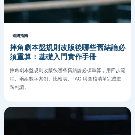
進階指南
摔角劇本盤規則改版後哪些舊結論必
須重算：基礎入門實作手冊
摔角劇本盤規則改版後哪些舊結論必須重算，用四步流
程、兩組數字案例、比較表、FAQ 與查核清單完成進
階判讀。