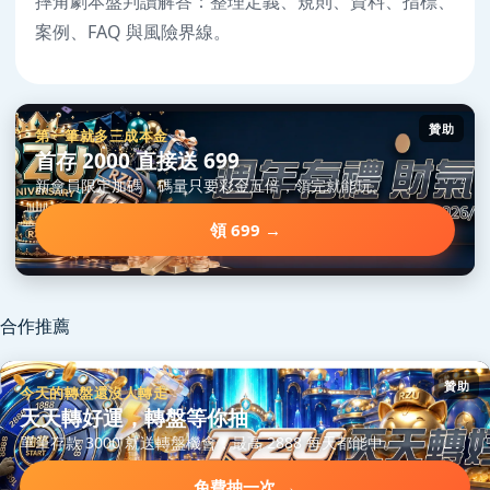
摔角劇本盤判讀解答：整理定義、規則、資料、指標、
案例、FAQ 與風險界線。
贊助
第一筆就多三成本金
首存 2000 直接送 699
新會員限定加碼，碼量只要彩金五倍，領完就能玩。
領 699 →
合作推薦
贊助
今天的轉盤還沒人轉走
天天轉好運，轉盤等你抽
單筆存款 3000 就送轉盤機會，最高 2888 每天都能中。
免費抽一次 →