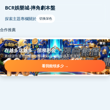
BCR娛樂城-摔角劇本盤
探索
主題
專欄
關於
切換深色
合作推薦
贊助
你現在卡在哪一階？
存越多送越多，階梯彩金
累積儲值達標自動解鎖對應彩金，階梯越高送越狠。
看我能領多少 →