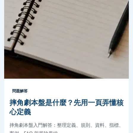
問題解答
摔角劇本盤是什麼？先用一頁弄懂核
心定義
摔角劇本盤入門解答：整理定義、規則、資料、指標、