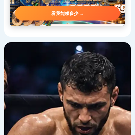
累積儲值達標自動解鎖對應彩金，階梯越高送越狠。
看我能領多少 →