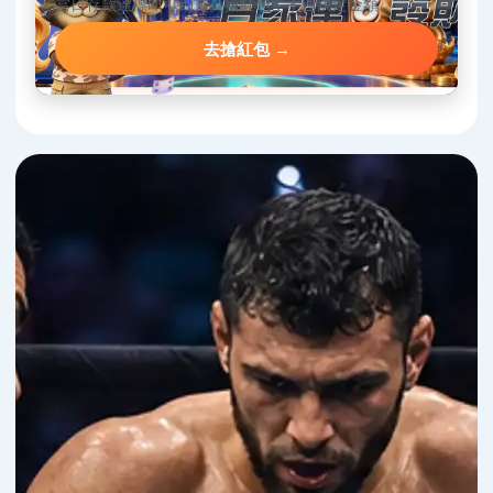
當日存款達標即可到首頁搶紅包，手速決定金額。
去搶紅包 →