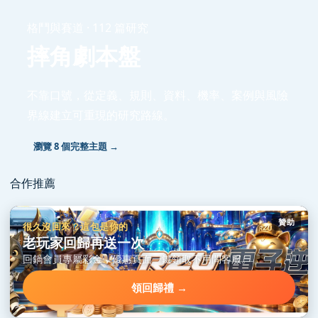
格鬥與賽道 · 112 篇研究
摔角劇本盤
不靠口號，從定義、規則、資料、機率、案例與風險
界線建立可重現的研究路線。
瀏覽 8 個完整主題 →
合作推薦
贊助
很久沒回來？這包是你的
老玩家回歸再送一次
回鍋會員專屬彩金，優惠頁面一鍵領取不用問客服。
領回歸禮 →