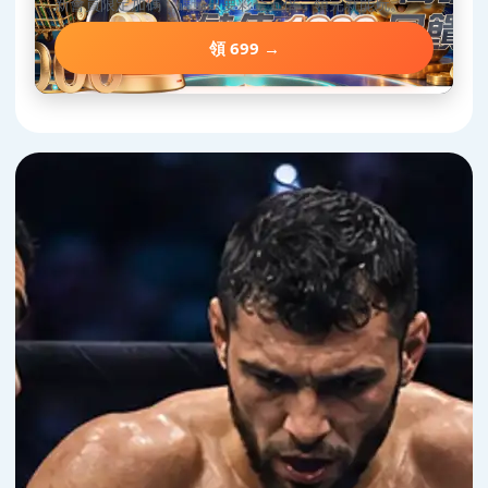
新會員限定加碼，碼量只要彩金五倍，領完就能玩。
領 699 →