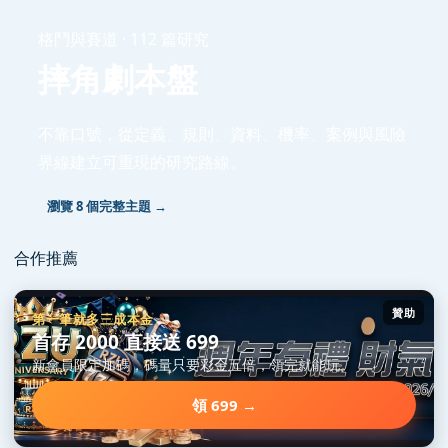
格鬥與賽道 · 112 篇研究
摔角劇本盤
不靠口號，從定義、規則、資料、機率、案例與風險
界線建立可重現的研究路線。
瀏覽 8 個完整主題 →
合作推薦
贊助
第一筆就多三成本金
首存 2000 直接送 699
新會員限定加碼，碼量只要彩金五倍，領完就能玩。
領 699 →