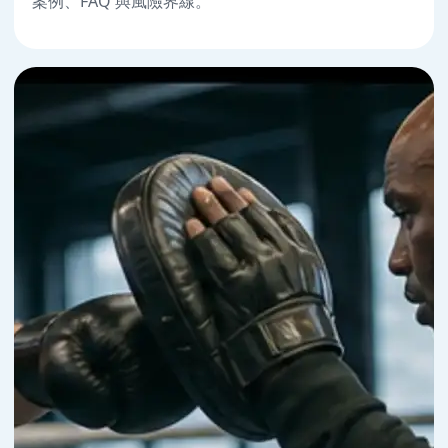
案例、FAQ 與風險界線。