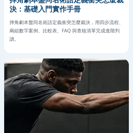
決：基礎入門實作手冊
摔角劇本盤同名術語定義衝突怎麼裁決，用四步流程、
兩組數字案例、比較表、FAQ 與查核清單完成進階判
讀。