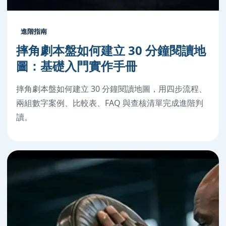
進階指南
摔角劇本盤如何建立 30 分鐘閱讀地
圖：基礎入門實作手冊
摔角劇本盤如何建立 30 分鐘閱讀地圖，用四步流程、
兩組數字案例、比較表、FAQ 與查核清單完成進階判
讀。