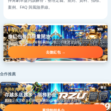
摔角劇本盤判讀解答：整理定義、規則、資料、指標、
案例、FAQ 與風險界線。
贊助
手慢的人只能看別人領
搶紅包每日限量開放
當日存款達標即可到首頁搶紅包，手速決定金額。
去搶紅包 →
合作推薦
贊助
你現在卡在哪一階？
存越多送越多，階梯彩金
累積儲值達標自動解鎖對應彩金，階梯越高送越狠。
看我能領多少 →