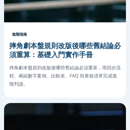
進階指南
摔角劇本盤規則改版後哪些舊結論必
須重算：基礎入門實作手冊
摔角劇本盤規則改版後哪些舊結論必須重算，用四步流
程、兩組數字案例、比較表、FAQ 與查核清單完成進
階判讀。