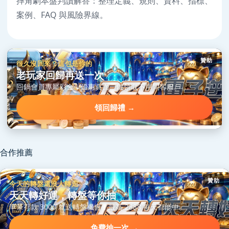
摔角劇本盤判讀解答：整理定義、規則、資料、指標、
案例、FAQ 與風險界線。
贊助
很久沒回來？這包是你的
老玩家回歸再送一次
回鍋會員專屬彩金，優惠頁面一鍵領取不用問客服。
領回歸禮 →
合作推薦
贊助
今天的轉盤還沒人轉走
天天轉好運，轉盤等你抽
單筆存款 3000 就送轉盤機會，最高 2888 每天都能中。
免費抽一次 →