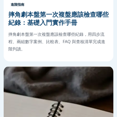
進階指南
摔角劇本盤第一次複盤應該檢查哪些
紀錄：基礎入門實作手冊
摔角劇本盤第一次複盤應該檢查哪些紀錄，用四步流
程、兩組數字案例、比較表、FAQ 與查核清單完成進
階判讀。