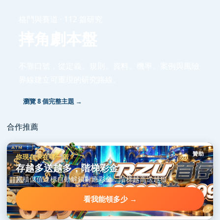
格鬥與賽道 · 112 篇研究
摔角劇本盤
不靠口號，從定義、規則、資料、機率、案例與風險
界線建立可重現的研究路線。
瀏覽 8 個完整主題 →
合作推薦
贊助
你現在卡在哪一階？
存越多送越多，階梯彩金
累積儲值達標自動解鎖對應彩金，階梯越高送越狠。
看我能領多少 →