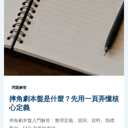
問題解答
摔角劇本盤是什麼？先用一頁弄懂核
心定義
摔角劇本盤入門解答：整理定義、規則、資料、指標、