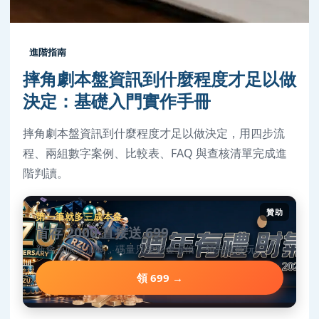
進階指南
摔角劇本盤資訊到什麼程度才足以做
決定：基礎入門實作手冊
摔角劇本盤資訊到什麼程度才足以做決定，用四步流
程、兩組數字案例、比較表、FAQ 與查核清單完成進
階判讀。
贊助
第一筆就多三成本金
首存 2000 直接送 699
新會員限定加碼，碼量只要彩金五倍，領完就能玩。
領 699 →