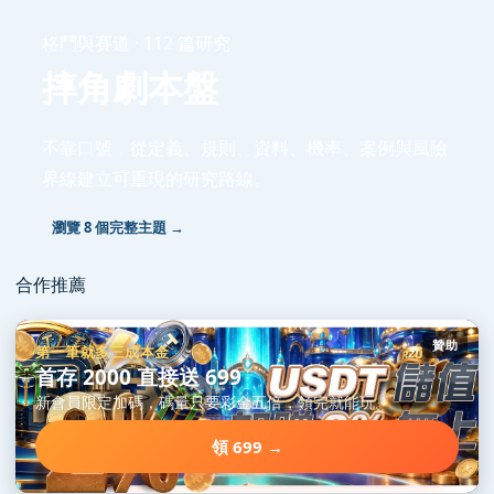
格鬥與賽道 · 112 篇研究
摔角劇本盤
不靠口號，從定義、規則、資料、機率、案例與風險
界線建立可重現的研究路線。
瀏覽 8 個完整主題 →
合作推薦
贊助
第一筆就多三成本金
首存 2000 直接送 699
新會員限定加碼，碼量只要彩金五倍，領完就能玩。
領 699 →