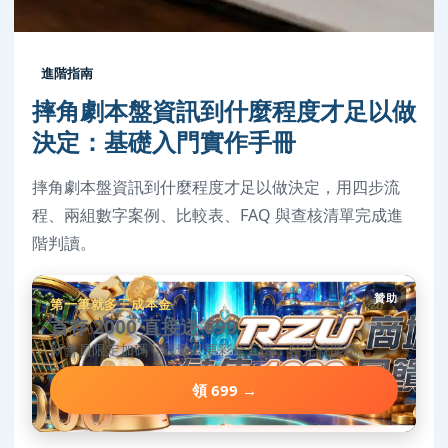
進階指南
摔角劇本盤資訊到什麼程度才足以做
決定：基礎入門實作手冊
摔角劇本盤資訊到什麼程度才足以做決定，用四步流
程、兩組數字案例、比較表、FAQ 與查核清單完成進
階判讀。
贊助
第一筆就多三成本金
首存 2000 直接送 699
新會員限定加碼，碼量只要彩金五倍，領完就能玩。
領 699 →