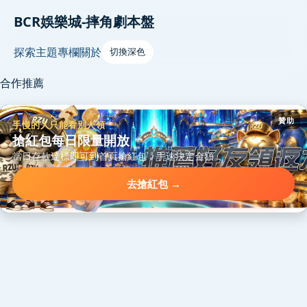
BCR娛樂城-摔角劇本盤
探索
主題
專欄
關於
切換深色
合作推薦
贊助
手慢的人只能看別人領
搶紅包每日限量開放
當日存款達標即可到首頁搶紅包，手速決定金額。
去搶紅包 →