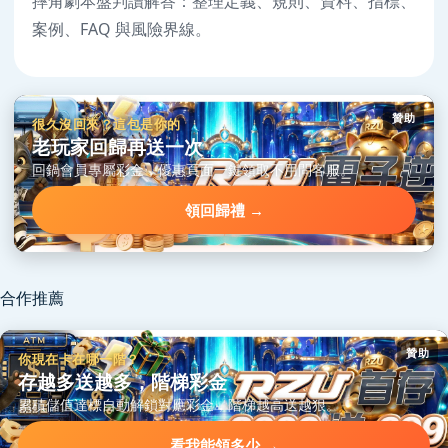
摔角劇本盤判讀解答：整理定義、規則、資料、指標、
案例、FAQ 與風險界線。
贊助
很久沒回來？這包是你的
老玩家回歸再送一次
回鍋會員專屬彩金，優惠頁面一鍵領取不用問客服。
領回歸禮 →
合作推薦
贊助
你現在卡在哪一階？
存越多送越多，階梯彩金
累積儲值達標自動解鎖對應彩金，階梯越高送越狠。
看我能領多少 →