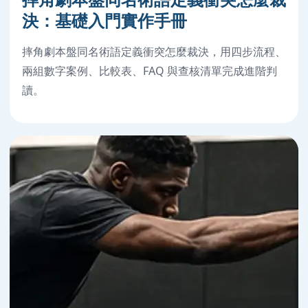
決：基礎入門實作手冊
摔角劇本盤同名術語定義衝突怎麼裁決，用四步流程、
兩組數字案例、比較表、FAQ 與查核清單完成進階判
讀。