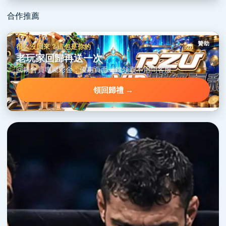
合作推薦
贊助
很久沒回來？這包是你的
老玩家回歸再送一次
回鍋會員專屬彩金，優惠頁面一鍵領取不用問客服。
領回歸禮 →