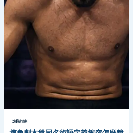
進階指南
摔角劇本盤同名術語定義衝突怎麼裁