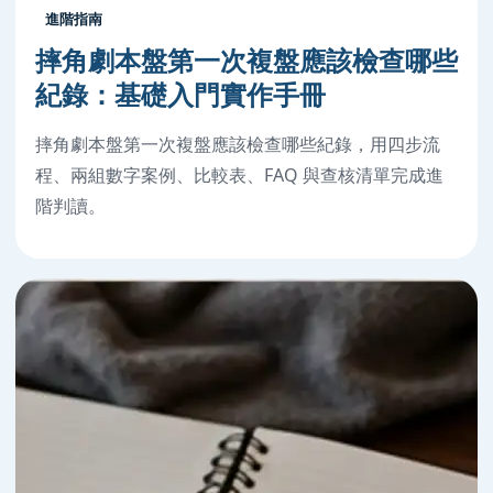
進階指南
摔角劇本盤第一次複盤應該檢查哪些
紀錄：基礎入門實作手冊
摔角劇本盤第一次複盤應該檢查哪些紀錄，用四步流
程、兩組數字案例、比較表、FAQ 與查核清單完成進
階判讀。